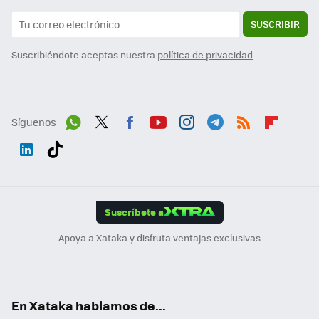
SUSCRIBIR
Suscribiéndote aceptas nuestra
política de privacidad
Síguenos
Wh
Twit
Fac
You
Inst
Tele
RSS
Flip
ats
ter
ebo
tub
agr
gra
boa
Link
Tikt
App
ok
e
am
m
rd
edI
ok
Suscríbete a
n
Apoya a Xataka y disfruta ventajas exclusivas
En Xataka hablamos de...