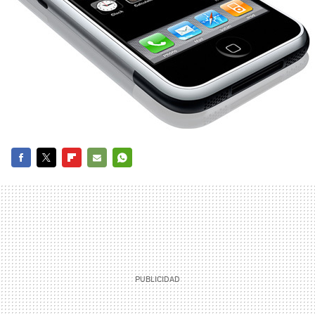
FACEBOOK
TWITTER
FLIPBOARD
E-
WHATSAPP
MAIL