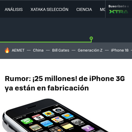
Suscríbete a
ANÁLISIS
XATAKA SELECCIÓN
CIENCIA
MOVILIDAD
HOY SE HABLA DE
AEMET
China
Bill Gates
Generación Z
iPhone 18
Rumor: ¡25 millones! de iPhone 3G
ya están en fabricación