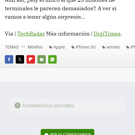
terminales le parecen demasiados?. A ver si
vamos a tener algún
sorpresón
...
Via |
TechRadar
Más información |
DigiTimes
.
TEMAS
Móviles
Apple
iPhone 2G
ventas
i
FACEBOOK
TWITTER
FLIPBOARD
E-
WHATSAPP
MAIL
Comentarios cerrados
VER
15 COMENTARIOS