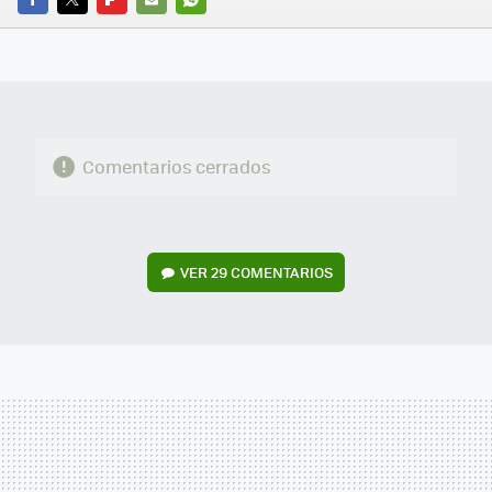
FACEBOOK
TWITTER
FLIPBOARD
E-
WHATSAPP
MAIL
Comentarios cerrados
VER
29 COMENTARIOS