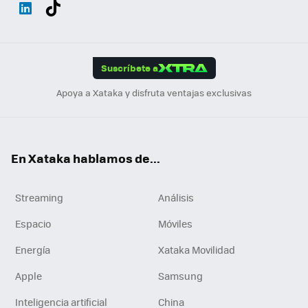
Wh
Twit
Fac
You
Inst
Tele
RSS
Flip
ats
ter
ebo
tub
agr
gra
boa
Link
Tikt
App
ok
e
am
m
rd
edI
ok
Suscríbete a
n
Apoya a Xataka y disfruta ventajas exclusivas
En Xataka hablamos de...
Streaming
Análisis
Espacio
Móviles
Energía
Xataka Movilidad
Apple
Samsung
Inteligencia artificial
China