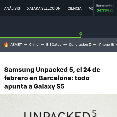
Suscríbete a
ANÁLISIS
XATAKA SELECCIÓN
CIENCIA
MOVILIDAD
HOY SE HABLA DE
AEMET
China
Bill Gates
Generación Z
iPhone 18
Samsung Unpacked 5, el 24 de
febrero en Barcelona: todo
apunta a Galaxy S5