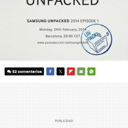
52 comentarios
FACEBOOK
TWITTER
FLIPBOARD
E-
WHATSAPP
MAIL