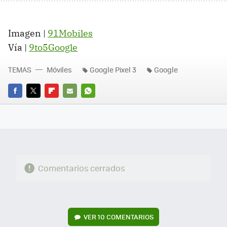
Imagen |
91Mobiles
Vía |
9to5Google
TEMAS
Móviles
Google Pixel 3
Google
FACEBOOK
TWITTER
FLIPBOARD
E-
WHATSAPP
MAIL
Comentarios cerrados
VER
10 COMENTARIOS