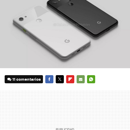
11 comentarios
FACEBOOK
TWITTER
FLIPBOARD
E-
WHATSAPP
MAIL