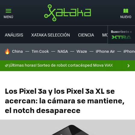
MENÚ
NUEVO
Suscríbete a
ANÁLISIS
XATAKA SELECCIÓN
CIENCIA
MOVILIDAD
HOY SE HABLA DE
China
Tim Cook
NASA
Waze
iPhone Air
iPhone
🌿¡Últimas horas! Sorteo de robot cortacésped Mova ViAX
Los Pixel 3a y los Pixel 3a XL se
acercan: la cámara se mantiene,
el notch desaparece