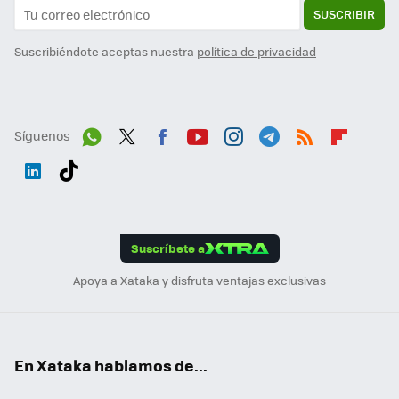
SUSCRIBIR
Suscribiéndote aceptas nuestra
política de privacidad
Síguenos
Wh
Twit
Fac
You
Inst
Tele
RSS
Flip
ats
ter
ebo
tub
agr
gra
boa
Link
Tikt
App
ok
e
am
m
rd
edI
ok
Suscríbete a
n
Apoya a Xataka y disfruta ventajas exclusivas
En Xataka hablamos de...