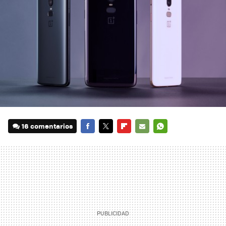
16 comentarios
FACEBOOK
TWITTER
FLIPBOARD
E-
WHATSAPP
MAIL