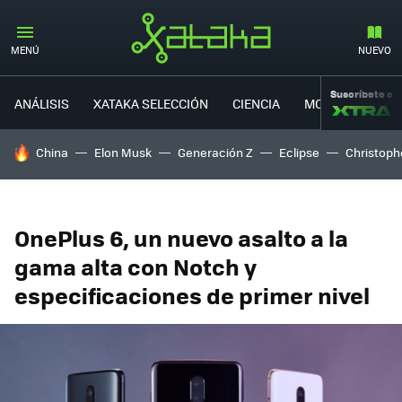
MENÚ
NUEVO
Suscríbete a
ANÁLISIS
XATAKA SELECCIÓN
CIENCIA
MOVILIDAD
HOY SE HABLA DE
China
Elon Musk
Generación Z
Eclipse
Christoph
OnePlus 6, un nuevo asalto a la
gama alta con Notch y
especificaciones de primer nivel