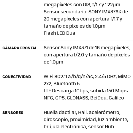
megapíxeles con OIS, f/1.7 y 1.22µm
Sensor secundario: SONY IMX376K de
20 megapíxeles con apertura f/1.7 y
tamaño de píxeles de 1.0µm
Flash LED Dual
Sensor Sony IMX371 de 16 megapíxeles,
CÁMARA FRONTAL
con apertura f/2.0 y tamaño de píxeles
de 1.0µm
WiFi 802.11 a/b/g/n/ac, 2,4/5 GHz, MiMO
CONECTIVIDAD
2x2, Bluetooth 5
LTE Descarga 1Gbps, subida 150 Mbps
NFC, GPS, GLONASS, BeiDou, Galileo
Huella dactilar, Hall, acelerómetro,
SENSORES
giroscopio, proximidad, luz ambiente,
brújula electrónica, sensor Hub