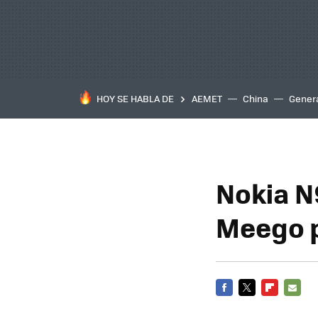
HOY SE HABLA DE
AEMET
China
Gener
Nokia N
Meego p
FACEBOOK
TWITTER
FLIPBOARD
E-