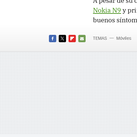
A pesar de su 
Nokia N9
y pri
buenos síntoma
TEMAS
Móviles
FACEBOOK
TWITTER
FLIPBOARD
E-
MAIL