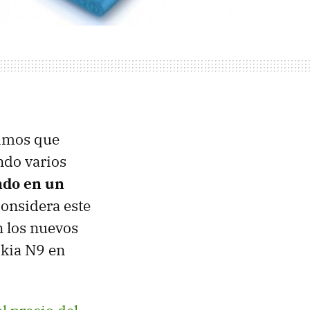
rimos que
endo varios
ndo en un
considera este
 los nuevos
okia N9 en