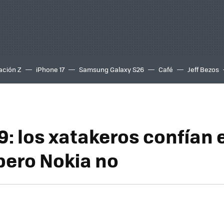
ación Z
iPhone 17
Samsung Galaxy S26
Café
Jeff Bezos
9: los xatakeros confían 
ero Nokia no