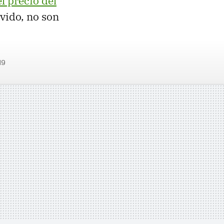
el precio del
lvido, no son
N9