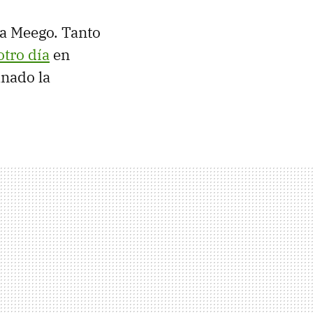
 a Meego. Tanto
tro día
en
anado la