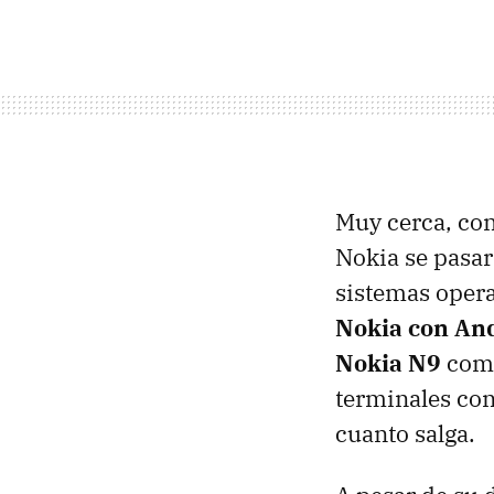
Muy cerca, con
Nokia se pasara
sistemas oper
Nokia con An
Nokia N9
como
terminales co
cuanto salga.