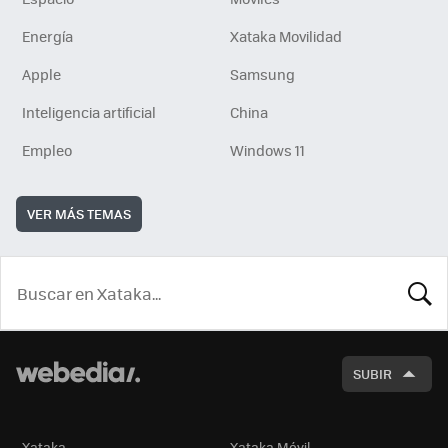
Energía
Xataka Movilidad
Apple
Samsung
Inteligencia artificial
China
Empleo
Windows 11
VER MÁS TEMAS
BUSCA
SUBIR
Xataka
Xataka Móvil