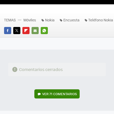
TEMAS
Móviles
Nokia
Encuesta
Teléfono Nokia
FACEBOOK
TWITTER
FLIPBOARD
E-
WHATSAPP
MAIL
Comentarios cerrados
VER
71 COMENTARIOS