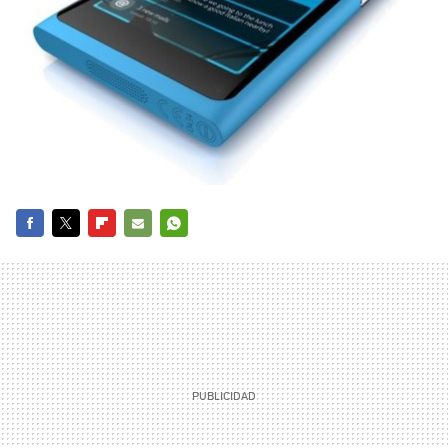
FACEBOOK
TWITTER
FLIPBOARD
E-
WHATSAPP
MAIL