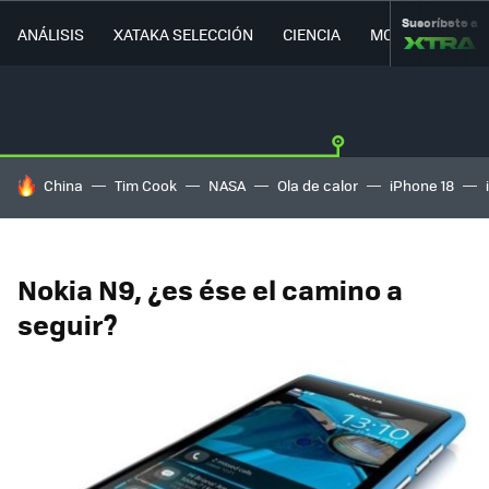
Suscríbete a
ANÁLISIS
XATAKA SELECCIÓN
CIENCIA
MOVILIDAD
HOY SE HABLA DE
China
Tim Cook
NASA
Ola de calor
iPhone 18
Nokia N9, ¿es ése el camino a
seguir?