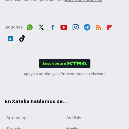
Síguenos
Wh
Twit
Fac
You
Inst
Tele
RSS
Flip
ats
ter
ebo
tub
agr
gra
boa
Link
Tikt
App
ok
e
am
m
rd
edI
ok
Suscríbete a
n
Apoya a Xataka y disfruta ventajas exclusivas
En Xataka hablamos de...
Streaming
Análisis
Espacio
Móviles