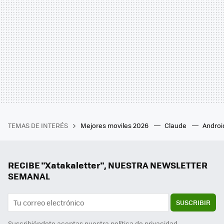
TEMAS DE INTERÉS
Mejores moviles 2026
Claude
Androi
RECIBE "Xatakaletter", NUESTRA NEWSLETTER
SEMANAL
SUSCRIBIR
Suscribiéndote aceptas nuestra
política de privacidad