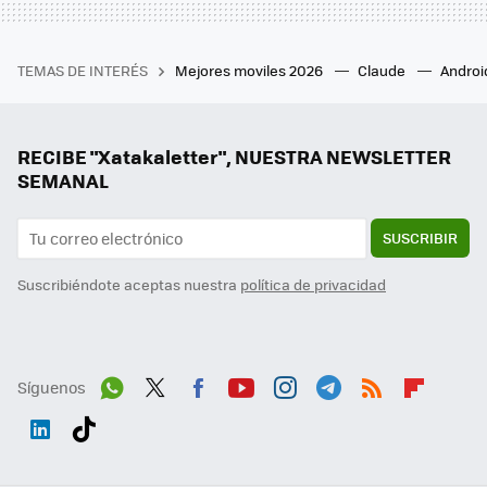
TEMAS DE INTERÉS
Mejores moviles 2026
Claude
Androi
RECIBE "Xatakaletter", NUESTRA NEWSLETTER
SEMANAL
SUSCRIBIR
Suscribiéndote aceptas nuestra
política de privacidad
Síguenos
Wh
Twit
Fac
You
Inst
Tele
RSS
Flip
ats
ter
ebo
tub
agr
gra
boa
Link
Tikt