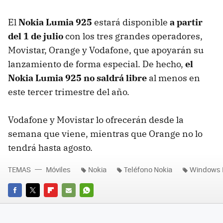
El
Nokia Lumia 925
estará disponible
a partir
del 1 de julio
con los tres grandes operadores,
Movistar, Orange y Vodafone, que apoyarán su
lanzamiento de forma especial. De hecho,
el
Nokia Lumia 925 no saldrá libre
al menos en
este tercer trimestre del año.
Vodafone y Movistar lo ofrecerán desde la
semana que viene, mientras que Orange no lo
tendrá hasta agosto.
TEMAS
Móviles
Nokia
Teléfono Nokia
Windows 
FACEBOOK
TWITTER
FLIPBOARD
E-
WHATSAPP
MAIL