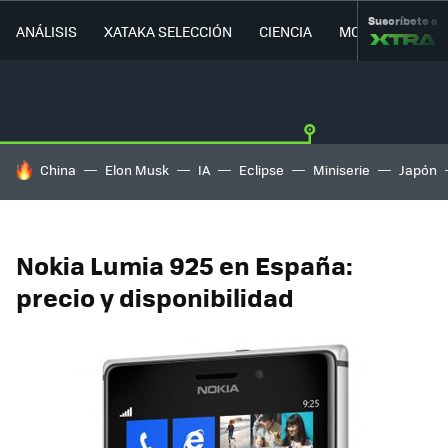
Suscríbete a
ANÁLISIS
XATAKA SELECCIÓN
CIENCIA
MOVILIDAD
HOY SE HABLA DE
China
Elon Musk
IA
Eclipse
Miniserie
Japón
Nokia Lumia 925 en España:
precio y disponibilidad