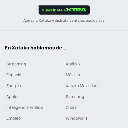
App
ok
e
am
m
rd
edI
ok
Suscríbete a
n
Apoya a Xataka y disfruta ventajas exclusivas
En Xataka hablamos de...
Streaming
Análisis
Espacio
Móviles
Energía
Xataka Movilidad
Apple
Samsung
Inteligencia artificial
China
Empleo
Windows 11