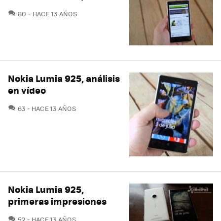
COMENTARIOS
80
HACE 13 AÑOS
Nokia Lumia 925, análisis
en vídeo
COMENTARIOS
63
HACE 13 AÑOS
Nokia Lumia 925,
primeras impresiones
COMENTARIOS
52
HACE 13 AÑOS