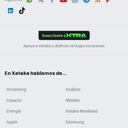
Wh
Twit
Fac
You
Inst
Tele
RSS
Flip
ats
ter
ebo
tub
agr
gra
boa
Link
Tikt
App
ok
e
am
m
rd
edI
ok
Suscríbete a
n
Apoya a Xataka y disfruta ventajas exclusivas
En Xataka hablamos de...
Streaming
Análisis
Espacio
Móviles
Energía
Xataka Movilidad
Apple
Samsung