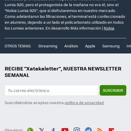
Lumia 920, pero el protagonista de la mañana no era él, sino el
*Nokia Lumia 925*, que sí disfrutaremos en nuestro mercado.
Como adelantaron las filtraciones, el terminal está confeccionado
en aluminio, dejando a un lado el policarbonato utilizado en todos
los Lumias anteriores. En desarrollo Más información |
Nokia
OTROS TEMAS:
Streaming
Análisis
Apple
Samsung
In
RECIBE "Xatakaletter", NUESTRA NEWSLETTER
SEMANAL
SUSCRIBIR
Suscribiéndote aceptas nuestra
política de privacidad
Síguenos