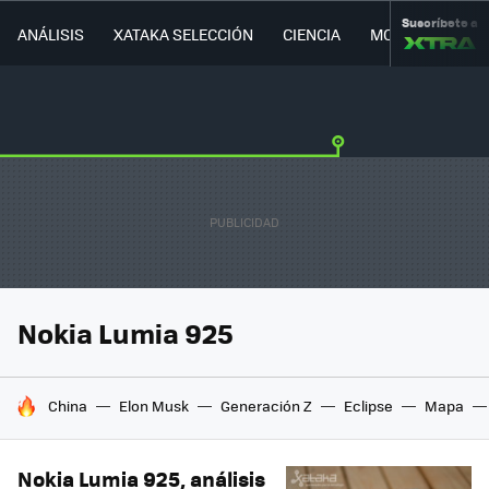
Suscríbete a
ANÁLISIS
XATAKA SELECCIÓN
CIENCIA
MOVILIDAD
Nokia Lumia 925
HOY SE HABLA DE
China
Elon Musk
Generación Z
Eclipse
Mapa
Nokia Lumia 925, análisis