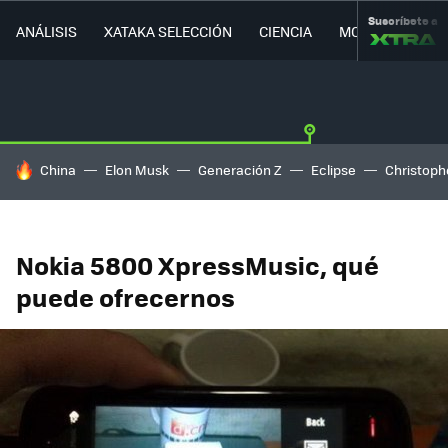
Suscríbete a
ANÁLISIS
XATAKA SELECCIÓN
CIENCIA
MOVILIDAD
HOY SE HABLA DE
China
Elon Musk
Generación Z
Eclipse
Christoph
Nokia 5800 XpressMusic, qué
puede ofrecernos