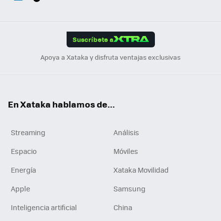
ats
ter
ebo
tub
agr
gra
boa
Link
Tikt
App
ok
e
am
m
rd
edI
ok
Suscríbete a
n
Apoya a Xataka y disfruta ventajas exclusivas
En Xataka hablamos de...
Streaming
Análisis
Espacio
Móviles
Energía
Xataka Movilidad
Apple
Samsung
Inteligencia artificial
China