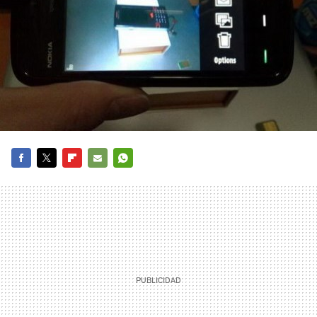
FACEBOOK
TWITTER
FLIPBOARD
E-
WHATSAPP
MAIL