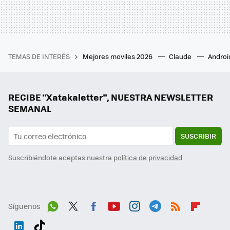
TEMAS DE INTERÉS
Mejores moviles 2026
Claude
Androi
RECIBE "Xatakaletter", NUESTRA NEWSLETTER
SEMANAL
SUSCRIBIR
Suscribiéndote aceptas nuestra
política de privacidad
Síguenos
Wh
Twit
Fac
You
Inst
Tele
RSS
Flip