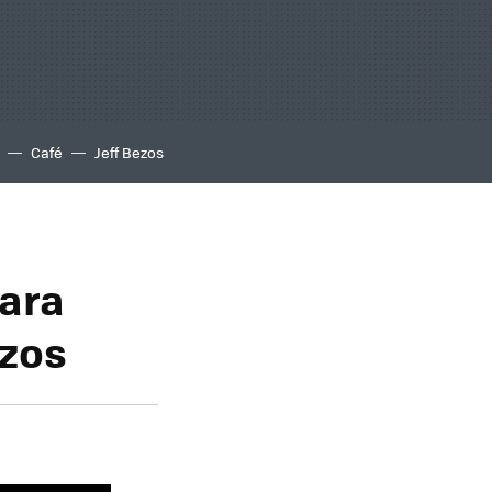
Café
Jeff Bezos
Para
azos