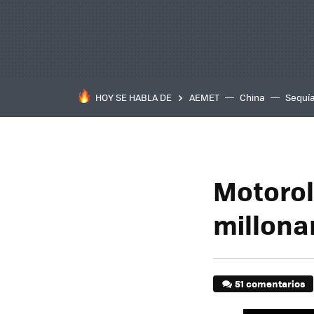
HOY SE HABLA DE
AEMET
China
Sequí
Motorol
millona
51 comentarios