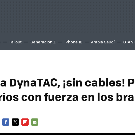
a
Fallout
Generación Z
iPhone 18
Arabia Saudí
GTA VI
a DynaTAC, ¡sin cables! 
rios con fuerza en los br
FACEBOOK
TWITTER
FLIPBOARD
E-