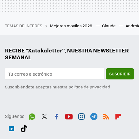
TEMAS DE INTERÉS
Mejores moviles 2026
Claude
Androi
RECIBE "Xatakaletter", NUESTRA NEWSLETTER
SEMANAL
SUSCRIBIR
Suscribiéndote aceptas nuestra
política de privacidad
Síguenos
Wh
Twit
Fac
You
Inst
Tele
RSS
Flip
ats
ter
ebo
tub
agr
gra
boa
Link
Tikt