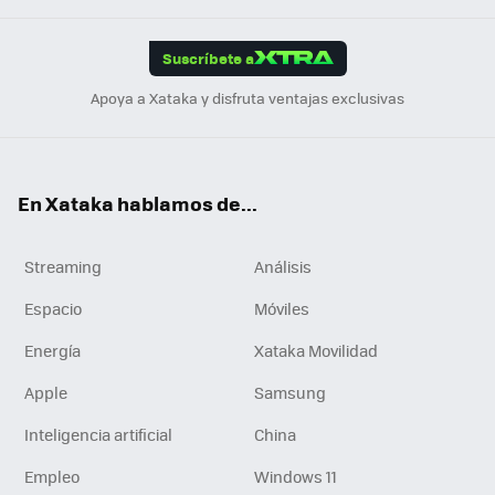
App
ok
e
am
m
rd
edI
ok
Suscríbete a
n
Apoya a Xataka y disfruta ventajas exclusivas
En Xataka hablamos de...
Streaming
Análisis
Espacio
Móviles
Energía
Xataka Movilidad
Apple
Samsung
Inteligencia artificial
China
Empleo
Windows 11