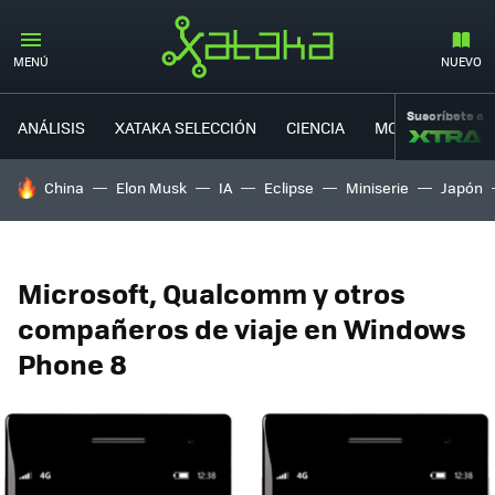
MENÚ
NUEVO
Suscríbete a
ANÁLISIS
XATAKA SELECCIÓN
CIENCIA
MOVILIDAD
HOY SE HABLA DE
China
Elon Musk
IA
Eclipse
Miniserie
Japón
Microsoft, Qualcomm y otros
compañeros de viaje en Windows
Phone 8