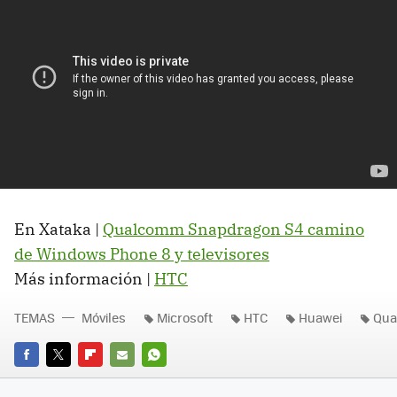
En Xataka |
Qualcomm Snapdragon S4 camino
de Windows Phone 8 y televisores
Más información |
HTC
TEMAS
Móviles
Microsoft
HTC
Huawei
Qu
FACEBOOK
TWITTER
FLIPBOARD
E-
WHATSAPP