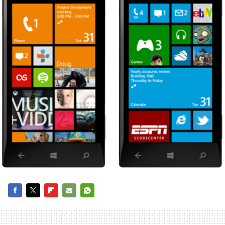
FACEBOOK
TWITTER
FLIPBOARD
E-
WHATSAPP
MAIL