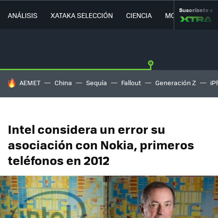
Suscríbete a
ANÁLISIS
XATAKA SELECCIÓN
CIENCIA
MOVILIDAD
HOY SE HABLA DE
AEMET
China
Sequía
Fallout
Generación Z
iP
Intel considera un error su
asociación con Nokia, primeros
teléfonos en 2012