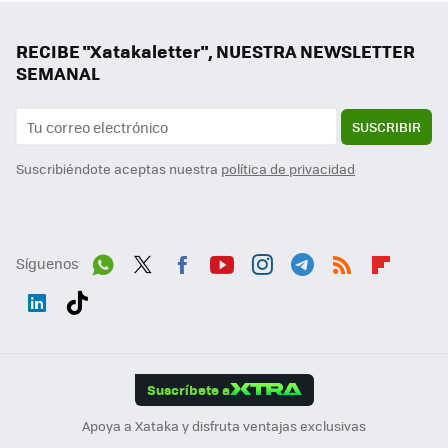
RECIBE "Xatakaletter", NUESTRA NEWSLETTER
SEMANAL
SUSCRIBIR
Suscribiéndote aceptas nuestra
política de privacidad
Síguenos
Wh
Twit
Fac
You
Inst
Tele
RSS
Flip
ats
ter
ebo
tub
agr
gra
boa
Link
Tikt
App
ok
e
am
m
rd
edI
ok
Suscríbete a
n
Apoya a Xataka y disfruta ventajas exclusivas