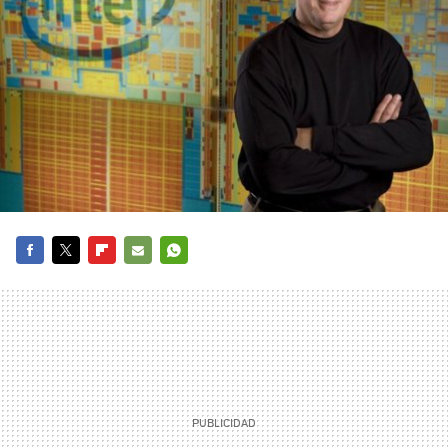
FACEBOOK
TWITTER
FLIPBOARD
E-
WHATSAPP
MAIL