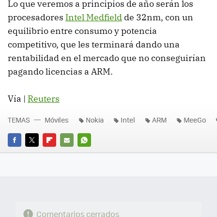
Lo que veremos a principios de año serán los
procesadores
Intel Medfield
de 32nm, con un
equilibrio entre consumo y potencia
competitivo, que les terminará dando una
rentabilidad en el mercado que no conseguirían
pagando licencias a
ARM
.
Vía |
Reuters
TEMAS
Móviles
Nokia
Intel
ARM
MeeGo
FACEBOOK
TWITTER
FLIPBOARD
E-
WHATSAPP
MAIL
Comentarios cerrados