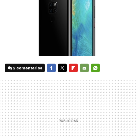
2 comentarios
FACEBOOK
TWITTER
FLIPBOARD
E-
WHATSAPP
MAIL