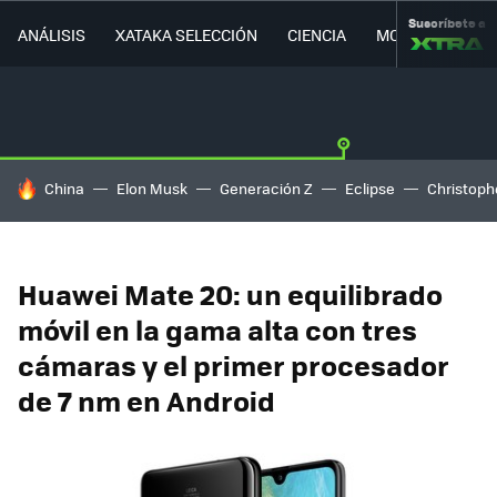
Suscríbete a
ANÁLISIS
XATAKA SELECCIÓN
CIENCIA
MOVILIDAD
HOY SE HABLA DE
China
Elon Musk
Generación Z
Eclipse
Christoph
Huawei Mate 20: un equilibrado
móvil en la gama alta con tres
cámaras y el primer procesador
de 7 nm en Android