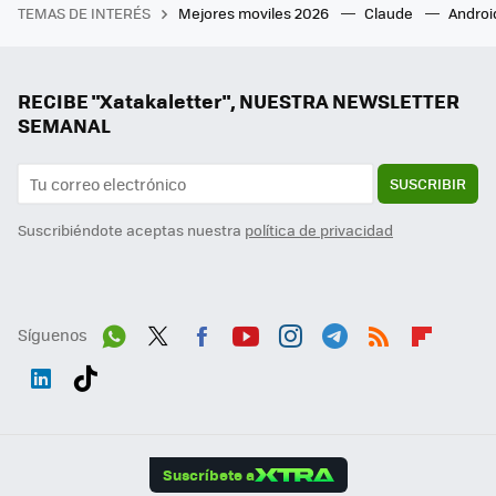
TEMAS DE INTERÉS
Mejores moviles 2026
Claude
Androi
RECIBE "Xatakaletter", NUESTRA NEWSLETTER
SEMANAL
SUSCRIBIR
Suscribiéndote aceptas nuestra
política de privacidad
Síguenos
Wh
Twit
Fac
You
Inst
Tele
RSS
Flip
ats
ter
ebo
tub
agr
gra
boa
Link
Tikt
App
ok
e
am
m
rd
edI
ok
Suscríbete a
n