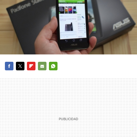
FACEBOOK
TWITTER
FLIPBOARD
E-
WHATSAPP
MAIL