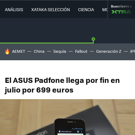
Suscríbete a
ANÁLISIS
XATAKA SELECCIÓN
CIENCIA
MOVILIDAD
HOY SE HABLA DE
AEMET
China
Sequía
Fallout
Generación Z
iP
El ASUS Padfone llega por fin en
julio por 699 euros