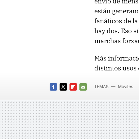
envío de mensa
están generand
fanáticos de l
hay dos. Eso s
marchas forza
Más informaci
distintos usos
TEMAS
Móviles
FACEBOOK
TWITTER
FLIPBOARD
E-
MAIL