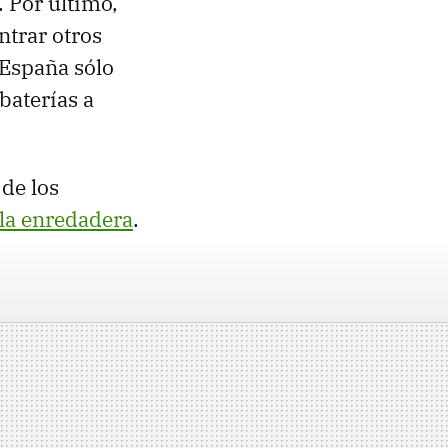
. Por último,
trar otros
 España sólo
baterías a
de los
la enredadera
.