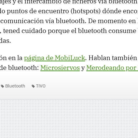
jes y el intercambio de ficheros vía bluetooth
o puntos de encuentro (hotspots) dónde encon
a comunicación vía bluetooth. De momento en
í, tened cuidado porque el bluetooth consume 
das.
ón en la
página de MobiLuck
. Hablan también 
 de bluetooth:
Microsiervos
y
Merodeando por 
Bluetooth
TIVO