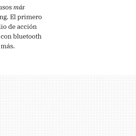
 usos
más
ing. El primero
dio de acción
 con bluetooth
o más.