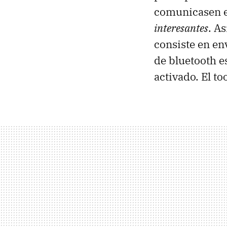
comunicasen en
interesantes
. A
consiste en en
de bluetooth e
activado. El to