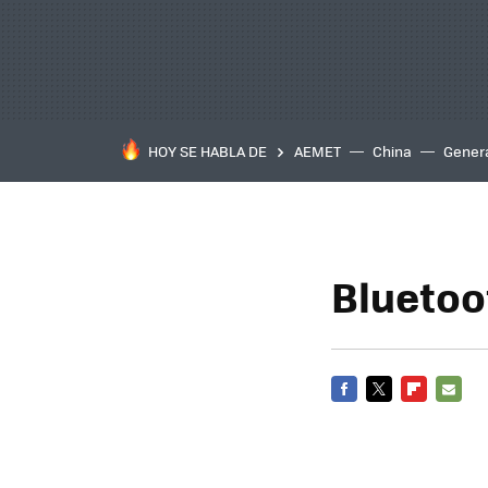
HOY SE HABLA DE
AEMET
China
Gener
Bluetoo
FACEBOOK
TWITTER
FLIPBOARD
E-
MAIL