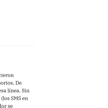
cieron
orios. De
sa línea. Sin
 (los SMS en
dor se