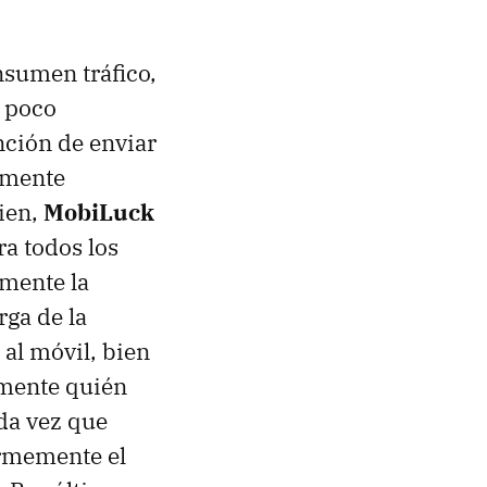
nsumen tráfico,
n poco
nción de enviar
lmente
Bien,
MobiLuck
a todos los
emente la
rga de la
 al móvil, bien
lmente quién
ada vez que
ormemente el