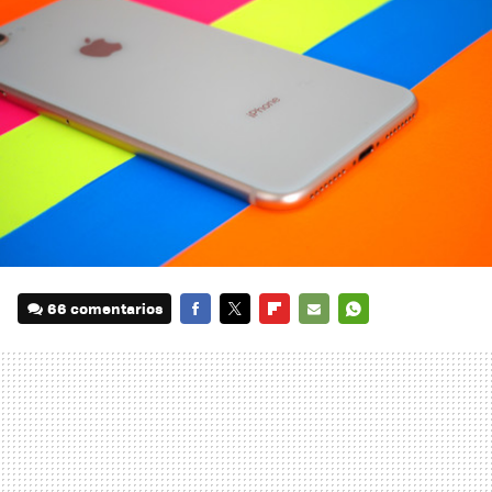
66 comentarios
FACEBOOK
TWITTER
FLIPBOARD
E-
WHATSAPP
MAIL