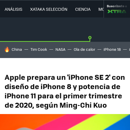
Suscríbete a
ANÁLISIS
XATAKA SELECCIÓN
CIENCIA
MOVILIDAD
HOY SE HABLA DE
China
Tim Cook
NASA
Ola de calor
iPhone 18
Apple prepara un 'iPhone SE 2' con
diseño de iPhone 8 y potencia de
iPhone 11 para el primer trimestre
de 2020, según Ming-Chi Kuo