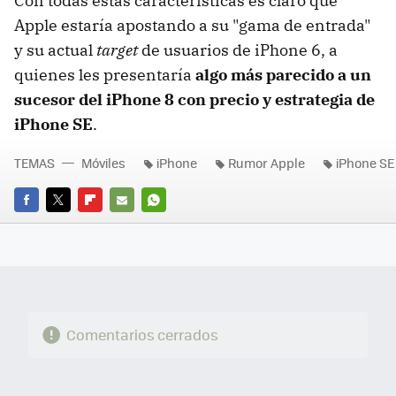
Con todas estas características es claro que
Apple estaría apostando a su "gama de entrada"
y su actual
target
de usuarios de iPhone 6, a
quienes les presentaría
algo más parecido a un
sucesor del iPhone 8 con precio y estrategia de
iPhone SE
.
TEMAS
Móviles
iPhone
Rumor Apple
iPhone SE
FACEBOOK
TWITTER
FLIPBOARD
E-
WHATSAPP
MAIL
Comentarios cerrados