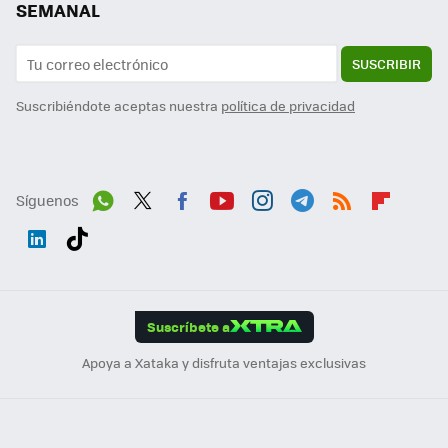
SEMANAL
SUSCRIBIR
Suscribiéndote aceptas nuestra
política de privacidad
Síguenos
Wh
Twit
Fac
You
Inst
Tele
RSS
Flip
ats
ter
ebo
tub
agr
gra
boa
Link
Tikt
App
ok
e
am
m
rd
edI
ok
Suscríbete a
n
Apoya a Xataka y disfruta ventajas exclusivas