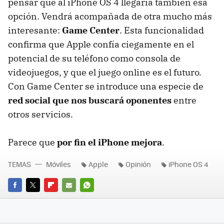
pensar que al iPhone OS 4 llegaría también esa
opción. Vendrá acompañada de otra mucho más
interesante:
Game Center
. Esta funcionalidad
confirma que Apple confía ciegamente en el
potencial de su teléfono como consola de
videojuegos, y que el juego online es el futuro.
Con Game Center se introduce una especie de
red social que nos buscará oponentes
entre
otros servicios.
Parece que
por fin el iPhone mejora
.
TEMAS
Móviles
Apple
Opinión
iPhone OS 4
FACEBOOK
TWITTER
FLIPBOARD
E-
WHATSAPP
MAIL