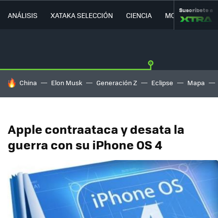
Suscríbete a
ANÁLISIS
XATAKA SELECCIÓN
CIENCIA
MOVILIDAD
HOY SE HABLA DE
China
Elon Musk
Generación Z
Eclipse
Mapa
Apple contraataca y desata la
guerra con su iPhone OS 4