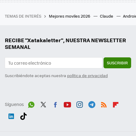
TEMAS DE INTERÉS
Mejores moviles 2026
Claude
Androi
RECIBE "Xatakaletter", NUESTRA NEWSLETTER
SEMANAL
SUSCRIBIR
Suscribiéndote aceptas nuestra
política de privacidad
Síguenos
Wh
Twit
Fac
You
Inst
Tele
RSS
Flip
ats
ter
ebo
tub
agr
gra
boa
Link
Tikt
App
ok
e
am
m
rd
edI
ok