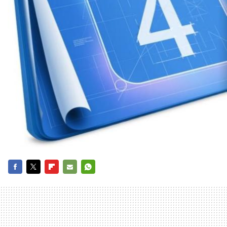
FACEBOOK
TWITTER
FLIPBOARD
E-
WHATSAPP
MAIL