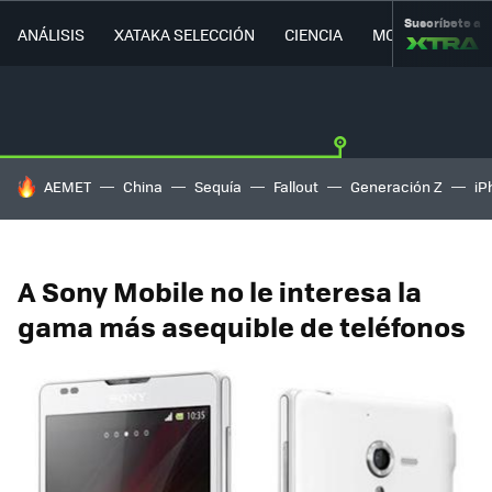
Suscríbete a
ANÁLISIS
XATAKA SELECCIÓN
CIENCIA
MOVILIDAD
HOY SE HABLA DE
AEMET
China
Sequía
Fallout
Generación Z
iP
A Sony Mobile no le interesa la
gama más asequible de teléfonos