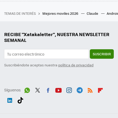
TEMAS DE INTERÉS
Mejores moviles 2026
Claude
Androi
RECIBE "Xatakaletter", NUESTRA NEWSLETTER
SEMANAL
SUSCRIBIR
Suscribiéndote aceptas nuestra
política de privacidad
Síguenos
Wh
Twit
Fac
You
Inst
Tele
RSS
Flip
ats
ter
ebo
tub
agr
gra
boa
Link
Tikt
App
ok
e
am
m
rd
edI
ok