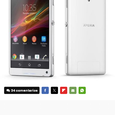
34 comentarios
FACEBOOK
TWITTER
FLIPBOARD
E-
WHATSAPP
MAIL