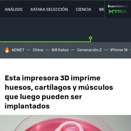
Suscríbete a
ANÁLISIS
XATAKA SELECCIÓN
CIENCIA
MOVILIDAD
HOY SE HABLA DE
AEMET
China
Bill Gates
Generación Z
iPhone 18
Esta impresora 3D imprime
huesos, cartílagos y músculos
que luego pueden ser
implantados