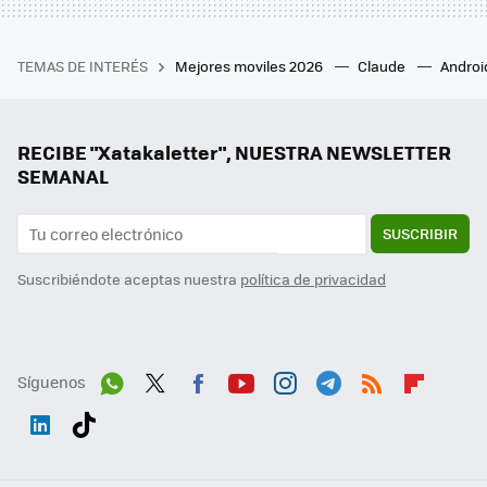
TEMAS DE INTERÉS
Mejores moviles 2026
Claude
Androi
RECIBE "Xatakaletter", NUESTRA NEWSLETTER
SEMANAL
SUSCRIBIR
Suscribiéndote aceptas nuestra
política de privacidad
Síguenos
Wh
Twit
Fac
You
Inst
Tele
RSS
Flip
ats
ter
ebo
tub
agr
gra
boa
Link
Tikt
App
ok
e
am
m
rd