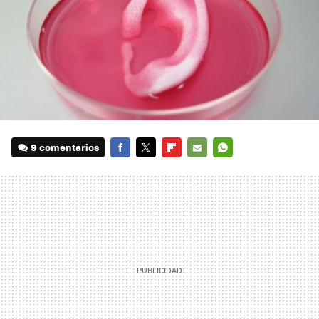
9 comentarios
FACEBOOK
TWITTER
FLIPBOARD
E-
WHATSAPP
MAIL