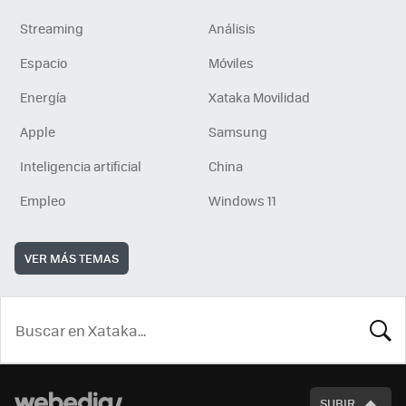
Streaming
Análisis
Espacio
Móviles
Energía
Xataka Movilidad
Apple
Samsung
Inteligencia artificial
China
Empleo
Windows 11
VER MÁS TEMAS
BUSCA
SUBIR