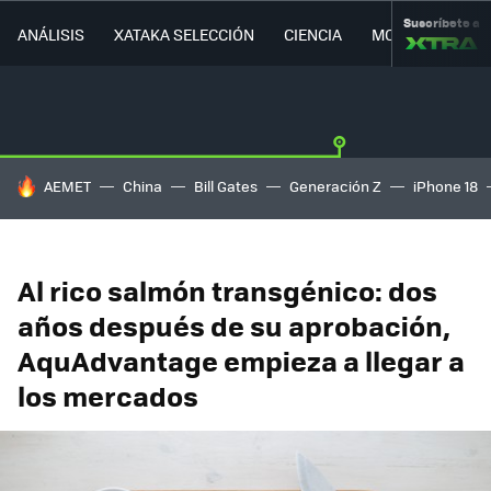
Suscríbete a
ANÁLISIS
XATAKA SELECCIÓN
CIENCIA
MOVILIDAD
HOY SE HABLA DE
AEMET
China
Bill Gates
Generación Z
iPhone 18
Al rico salmón transgénico: dos
años después de su aprobación,
AquAdvantage empieza a llegar a
los mercados