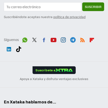
SUSCRIBIR
Suscribiéndote aceptas nuestra
política de privacidad
Síguenos
Wh
Twit
Fac
You
Inst
Tele
RSS
Flip
ats
ter
ebo
tub
agr
gra
boa
Link
Tikt
App
ok
e
am
m
rd
edI
ok
Suscríbete a
n
Apoya a Xataka y disfruta ventajas exclusivas
En Xataka hablamos de...