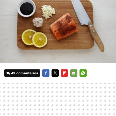
49 comentarios
FACEBOOK
TWITTER
FLIPBOARD
E-
WHATSAPP
MAIL