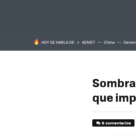
HOY SE HABLA DE
AEMET
China
Gener
Sombra 
que imp
6 comentarios