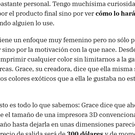
 bastante personal. Tengo muchísima curiosid
por el producto final sino por ver
cómo lo har
ndo alguien lo use.
iene un enfoque muy femenino pero no sólo po
 sino por la motivación con la que nace. Des
primir cualquier color sin limitarnos a la 
rcas. Grace, su creadora, dice que ella misma 
tos colores exóticos que a ella le gustaba no es
to es todo lo que sabemos: Grace dice que a
ne el tamaño de una impresora 3D convenciona
año hasta dejarla en unas dimensiones parecid
recio de salida será de
300 dólares
y de mome