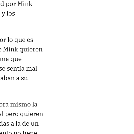
ad por Mink
á
y los
r lo que es
de Mink quieren
gama que
se sentía mal
taban a su
hora mismo la
l pero quieren
as a la de un
nto no tiene