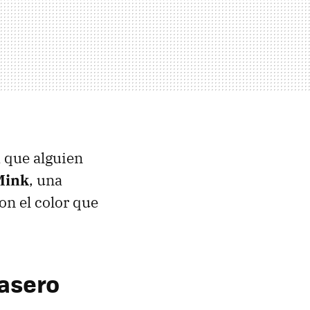
a que alguien
Mink
, una
on el color que
casero