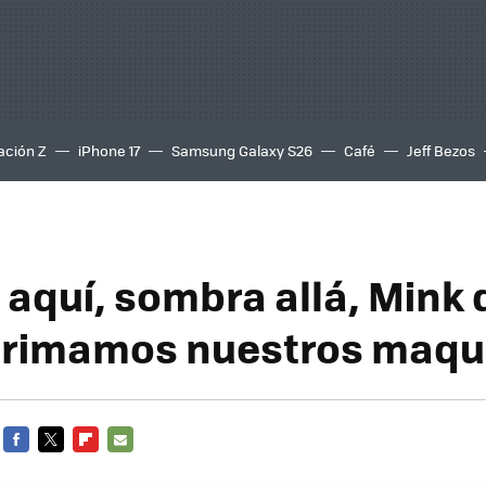
ación Z
iPhone 17
Samsung Galaxy S26
Café
Jeff Bezos
aquí, sombra allá, Mink 
rimamos nuestros maqui
FACEBOOK
TWITTER
FLIPBOARD
E-