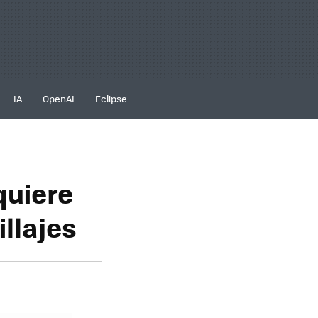
IA
OpenAI
Eclipse
quiere
llajes