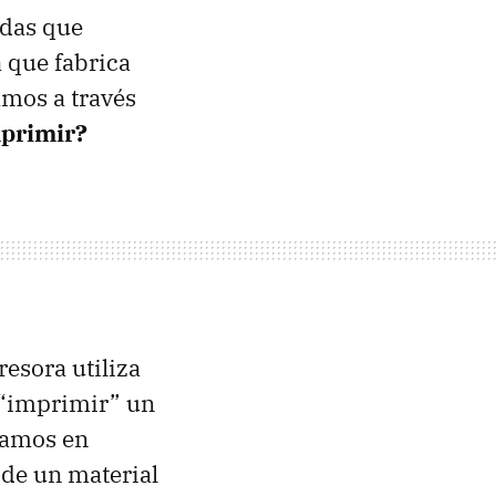
udas que
 que fabrica
amos a través
mprimir?
resora utiliza
a “imprimir” un
ríamos en
 de un material