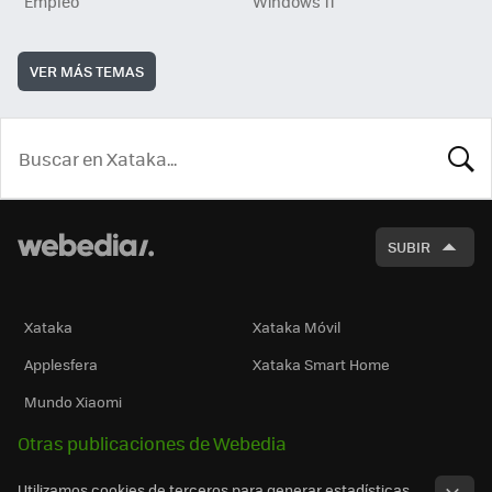
Empleo
Windows 11
VER MÁS TEMAS
BUSCA
SUBIR
Xataka
Xataka Móvil
Applesfera
Xataka Smart Home
Mundo Xiaomi
Otras publicaciones de Webedia
Utilizamos cookies de terceros para generar estadísticas