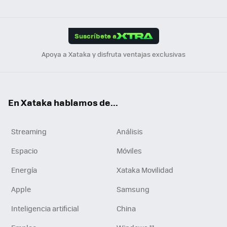
ats
ter
ebo
tub
agr
gra
boa
Link
Tikt
App
ok
e
am
m
rd
edI
ok
Suscríbete a
n
Apoya a Xataka y disfruta ventajas exclusivas
En Xataka hablamos de...
Streaming
Análisis
Espacio
Móviles
Energía
Xataka Movilidad
Apple
Samsung
Inteligencia artificial
China