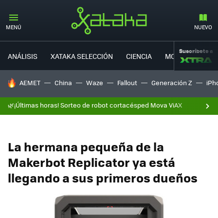
MENÚ
NUEVO
Suscríbete a
ANÁLISIS
XATAKA SELECCIÓN
CIENCIA
MOVILIDAD
HOY SE HABLA DE
AEMET
China
Waze
Fallout
Generación Z
iPh
🌿¡Últimas horas! Sorteo de robot cortacésped Mova ViAX
La hermana pequeña de la
Makerbot Replicator ya está
llegando a sus primeros dueños