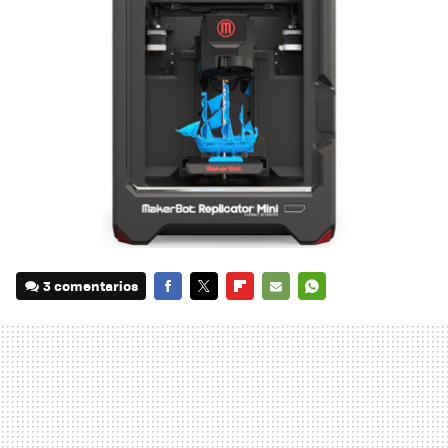
3 comentarios
FACEBOOK
TWITTER
FLIPBOARD
E-
WHATSAPP
MAIL