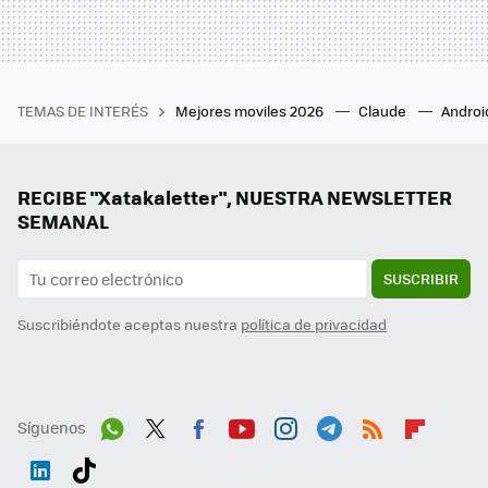
TEMAS DE INTERÉS
Mejores moviles 2026
Claude
Androi
RECIBE "Xatakaletter", NUESTRA NEWSLETTER
SEMANAL
SUSCRIBIR
Suscribiéndote aceptas nuestra
política de privacidad
Síguenos
Wh
Twit
Fac
You
Inst
Tele
RSS
Flip