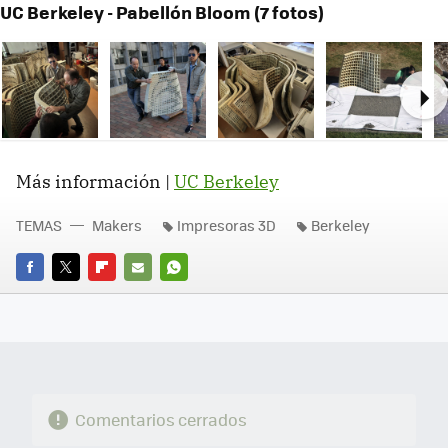
UC Berkeley - Pabellón Bloom (7 fotos)
Ne
Más información |
UC Berkeley
TEMAS
Makers
Impresoras 3D
Berkeley
FACEBOOK
TWITTER
FLIPBOARD
E-
WHATSAPP
MAIL
Comentarios cerrados