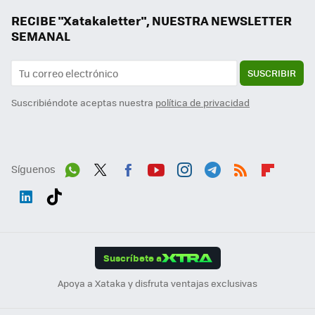
RECIBE "Xatakaletter", NUESTRA NEWSLETTER
SEMANAL
SUSCRIBIR
Suscribiéndote aceptas nuestra
política de privacidad
Síguenos
Wh
Twit
Fac
You
Inst
Tele
RSS
Flip
ats
ter
ebo
tub
agr
gra
boa
Link
Tikt
App
ok
e
am
m
rd
edI
ok
Suscríbete a
n
Apoya a Xataka y disfruta ventajas exclusivas