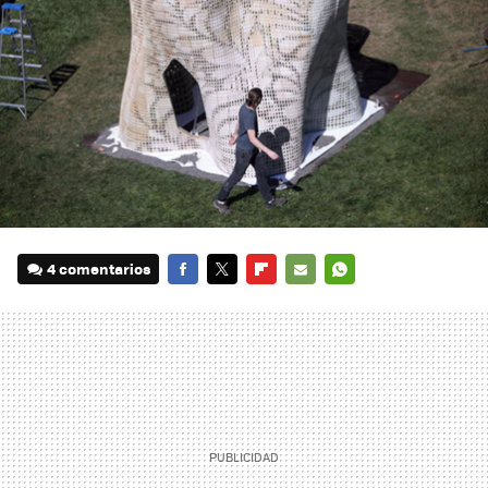
4 comentarios
FACEBOOK
TWITTER
FLIPBOARD
E-
WHATSAPP
MAIL