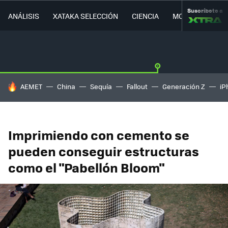
Suscríbete a
ANÁLISIS
XATAKA SELECCIÓN
CIENCIA
MOVILIDAD
HOY SE HABLA DE
AEMET
China
Sequía
Fallout
Generación Z
iP
Imprimiendo con cemento se
pueden conseguir estructuras
como el "Pabellón Bloom"