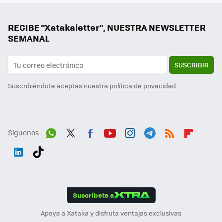
RECIBE "Xatakaletter", NUESTRA NEWSLETTER
SEMANAL
SUSCRIBIR
Suscribiéndote aceptas nuestra
política de privacidad
Síguenos
Wh
Twit
Fac
You
Inst
Tele
RSS
Flip
ats
ter
ebo
tub
agr
gra
boa
Link
Tikt
App
ok
e
am
m
rd
edI
ok
Suscríbete a
n
Apoya a Xataka y disfruta ventajas exclusivas