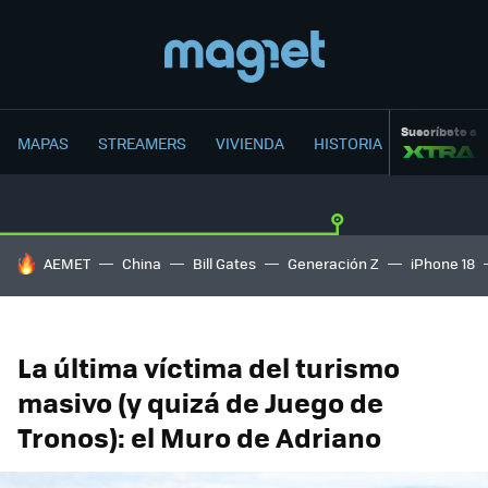
Suscríbete a
MAPAS
STREAMERS
VIVIENDA
HISTORIA
HOY SE HABLA DE
AEMET
China
Bill Gates
Generación Z
iPhone 18
La última víctima del turismo
masivo (y quizá de Juego de
Tronos): el Muro de Adriano