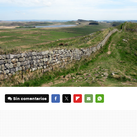
Sin comentarios
FACEBOOK
TWITTER
FLIPBOARD
E-
WHATSAPP
MAIL