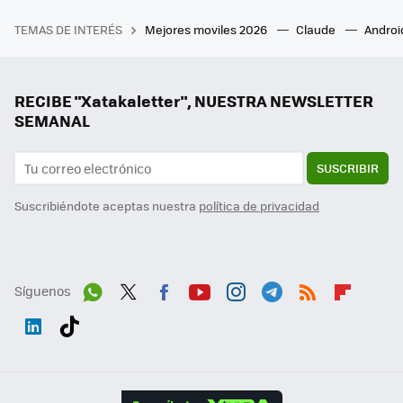
TEMAS DE INTERÉS
Mejores moviles 2026
Claude
Androi
RECIBE "Xatakaletter", NUESTRA NEWSLETTER
SEMANAL
SUSCRIBIR
Suscribiéndote aceptas nuestra
política de privacidad
Síguenos
Wh
Twit
Fac
You
Inst
Tele
RSS
Flip
ats
ter
ebo
tub
agr
gra
boa
Link
Tikt
App
ok
e
am
m
rd
edI
ok