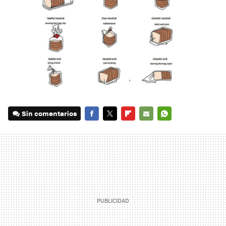
Sin comentarios
FACEBOOK
TWITTER
FLIPBOARD
E-
WHATSAPP
MAIL