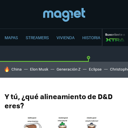
Suscríbete a
MAPAS
STREAMERS
VIVIENDA
HISTORIA
HOY SE HABLA DE
China
Elon Musk
Generación Z
Eclipse
Christoph
Y tú, ¿qué alineamiento de D&D
eres?