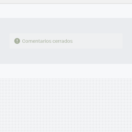
FACEBOOK
TWITTER
FLIPBOARD
E-
WHATSAPP
MAIL
Comentarios cerrados