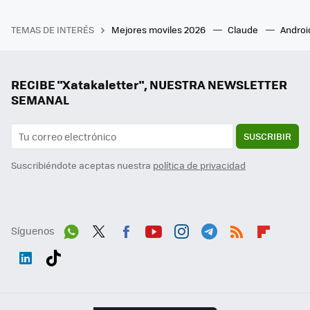
TEMAS DE INTERÉS
Mejores moviles 2026
Claude
Androi
RECIBE "Xatakaletter", NUESTRA NEWSLETTER
SEMANAL
SUSCRIBIR
Suscribiéndote aceptas nuestra
política de privacidad
Síguenos
Wh
Twit
Fac
You
Inst
Tele
RSS
Flip
ats
ter
ebo
tub
agr
gra
boa
Link
Tikt
App
ok
e
am
m
rd
edI
ok