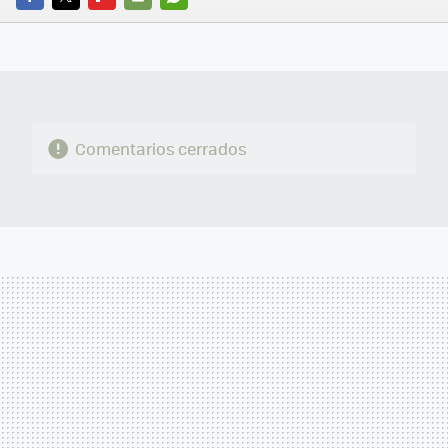
FACEBOOK
TWITTER
FLIPBOARD
E-
WHATSAPP
MAIL
Comentarios cerrados