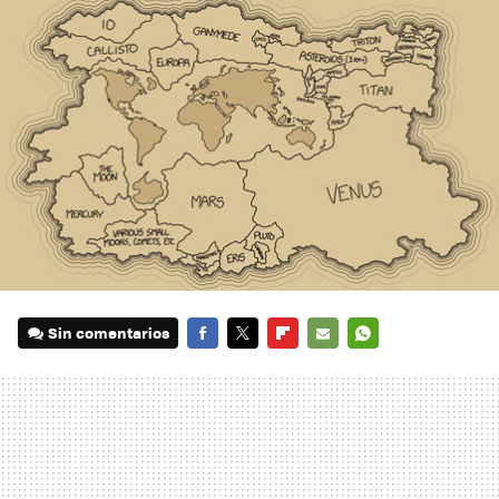
Sin comentarios
FACEBOOK
TWITTER
FLIPBOARD
E-
WHATSAPP
MAIL