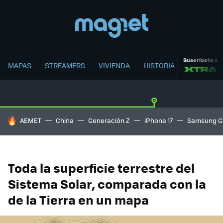
Suscríbete a
MAPAS
STREAMERS
VIVIENDA
HISTORIA
HOY SE HABLA DE
AEMET
China
Generación Z
iPhone 17
Samsung G
Toda la superficie terrestre del
Sistema Solar, comparada con la
de la Tierra en un mapa