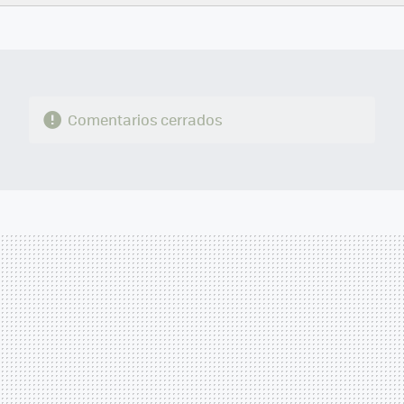
FACEBOOK
TWITTER
FLIPBOARD
E-
WHATSAPP
MAIL
Comentarios cerrados