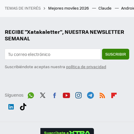
TEMAS DE INTERÉS
Mejores moviles 2026
Claude
Androi
RECIBE "Xatakaletter", NUESTRA NEWSLETTER
SEMANAL
SUSCRIBIR
Suscribiéndote aceptas nuestra
política de privacidad
Síguenos
Wh
Twit
Fac
You
Inst
Tele
RSS
Flip
ats
ter
ebo
tub
agr
gra
boa
Link
Tikt
App
ok
e
am
m
rd
edI
ok
Suscríbete a