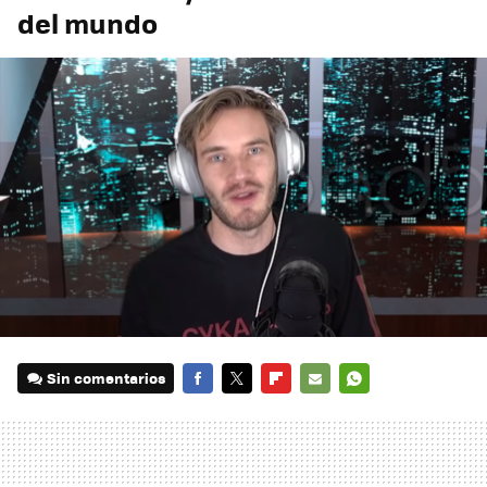
del mundo
Sin comentarios
FACEBOOK
TWITTER
FLIPBOARD
E-
WHATSAPP
MAIL