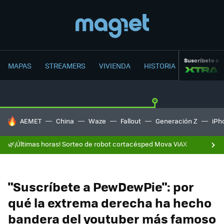
Suscríbete a
MAPAS
STREAMERS
VIVIENDA
HISTORIA
HOY SE HABLA DE
AEMET
China
Waze
Fallout
Generación Z
iPh
🌿¡Últimas horas! Sorteo de robot cortacésped Mova ViAX
"Suscríbete a PewDewPie": por
qué la extrema derecha ha hecho
bandera del youtuber más famoso