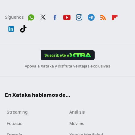
Síguenos
Wh
Twit
Fac
You
Inst
Tele
RSS
Flip
ats
ter
ebo
tub
agr
gra
boa
Link
Tikt
App
ok
e
am
m
rd
edI
ok
Suscríbete a
n
Apoya a Xataka y disfruta ventajas exclusivas
En Xataka hablamos de...
Streaming
Análisis
Espacio
Móviles
Energía
Xataka Movilidad