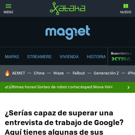
MENÚ
NUEVO
Suscríbete a
MAPAS
STREAMERS
VIVIENDA
HISTORIA
HOY SE HABLA DE
AEMET
China
Waze
Fallout
Generación Z
iPh
🌿¡Últimas horas! Sorteo de robot cortacésped Mova ViAX
¿Serías capaz de superar una
entrevista de trabajo de Google?
Aquí tienes algunas de sus