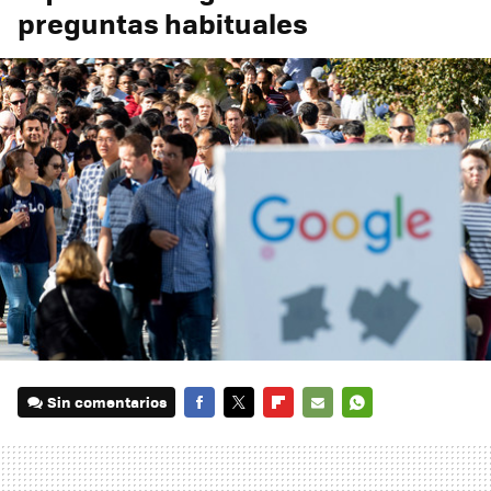
preguntas habituales
Sin comentarios
FACEBOOK
TWITTER
FLIPBOARD
E-
WHATSAPP
MAIL