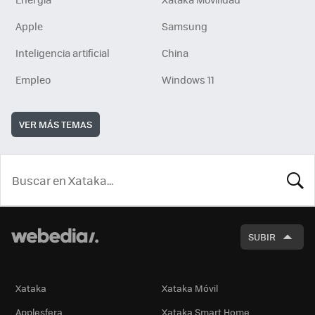
Apple
Samsung
Inteligencia artificial
China
Empleo
Windows 11
VER MÁS TEMAS
BUSCA
SUBIR
Xataka
Xataka Móvil
Applesfera
Xataka Smart Home