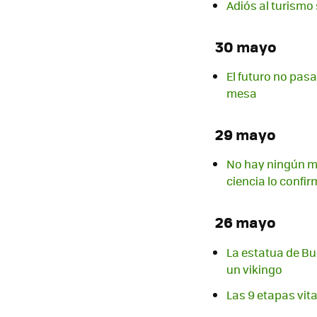
Adiós al turismo 
30 mayo
El futuro no pasa
mesa
29 mayo
No hay ningún mo
ciencia lo confi
26 mayo
La estatua de Bu
un vikingo
Las 9 etapas vit