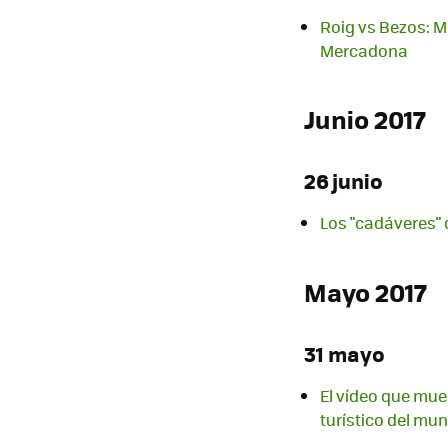
Roig vs Bezos: 
Mercadona
Junio 2017
26 junio
Los "cadáveres" 
Mayo 2017
31 mayo
El vídeo que mue
turístico del mu