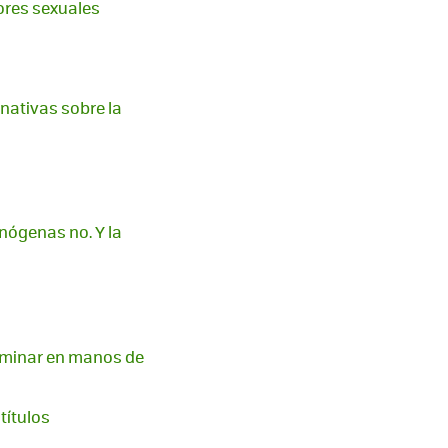
dores sexuales
ernativas sobre la
inógenas no. Y la
erminar en manos de
títulos