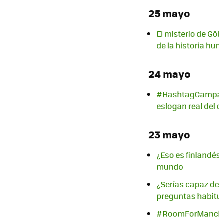
25 mayo
El misterio de G
de la historia h
24 mayo
#HashtagCampaña:
eslogan real del
23 mayo
¿Eso es finlandés
mundo
¿Serías capaz de
preguntas habit
#RoomForManchest