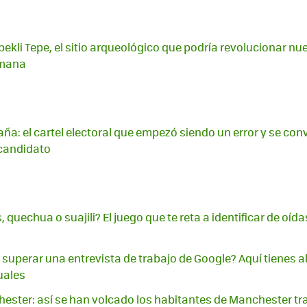
öbekli Tepe, el sitio arqueológico que podría revolucionar n
umana
 el cartel electoral que empezó siendo un error y se convi
 candidato
, quechua o suajili? El juego que te reta a identificar de oíd
 superar una entrevista de trabajo de Google? Aquí tienes 
uales
er: así se han volcado los habitantes de Manchester tras