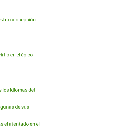
uestra concepción
rtió en el épico
as los idiomas del
algunas de sus
 el atentado en el