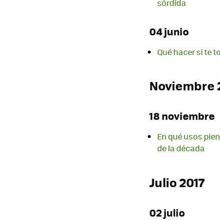
sórdida
04 junio
Qué hacer si te 
Noviembre 
18 noviembre
En qué usos pien
de la década
Julio 2017
02 julio