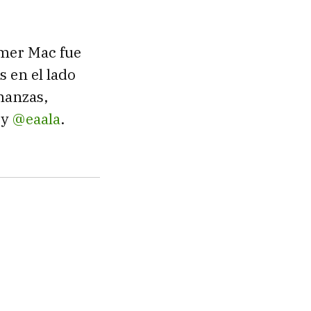
imer Mac fue
 en el lado
nanzas,
oy
@eaala
.