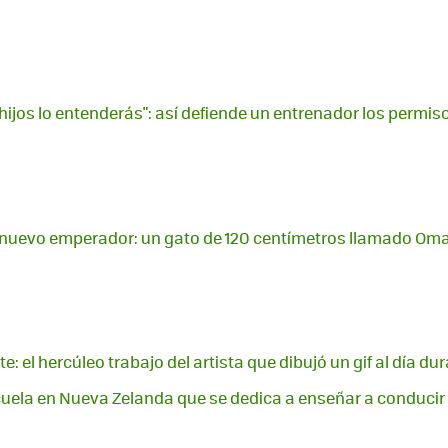
ijos lo entenderás": así defiende un entrenador los permis
e nuevo emperador: un gato de 120 centímetros llamado Oma
te: el hercúleo trabajo del artista que dibujó un gif al día d
ela en Nueva Zelanda que se dedica a enseñar a conducir a