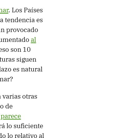
mar
. Los Países
la tendencia es
han provocado
aumentado
al
 eso son 10
turas siguen
lazo es natural
 mar?
 varias otras
co de
parece
á lo suficiente
 lo relativo al