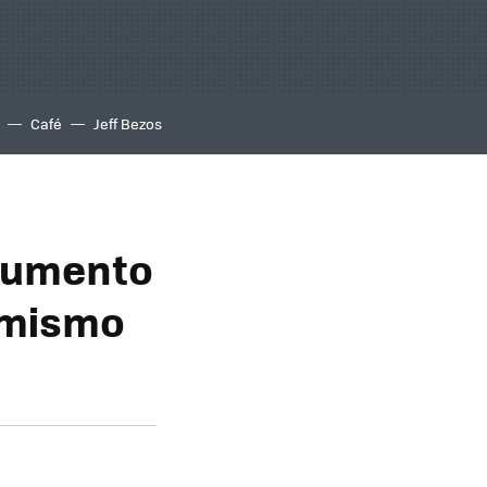
Café
Jeff Bezos
 aumento
ú mismo