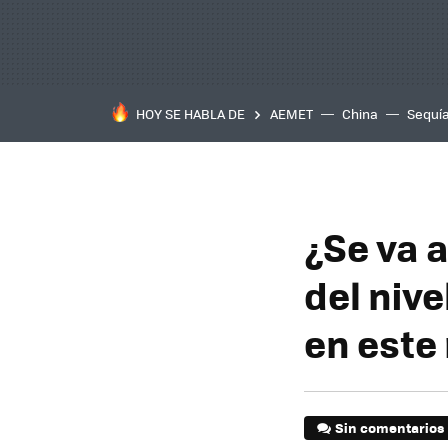
HOY SE HABLA DE
AEMET
China
Sequí
¿Se va 
del niv
en este
Sin comentarios