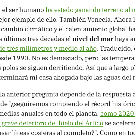
, el ser humano
ha estado ganando terreno al 
ejor ejemplo de ello. También Venecia. Ahora 
El cambio climático y el calentamiento global 
s últimas tres décadas el
nivel del mar
haya 
de tres milímetros y medio al año
. Traducido,
esde 1990. No es demasiado, pero las tempera
 polos se siguen derritiendo. Así que a largo p
terminará mi casa ahogada bajo las aguas del
 la anterior pregunta depende de la respuesta a
de "¿seguiremos rompiendo el récord históri
edias anuales en todo el planeta,
como 2020 
l grave deterioro del hielo del Ártico
se acelerar
sar líneas costeras al completo?". Como en todo