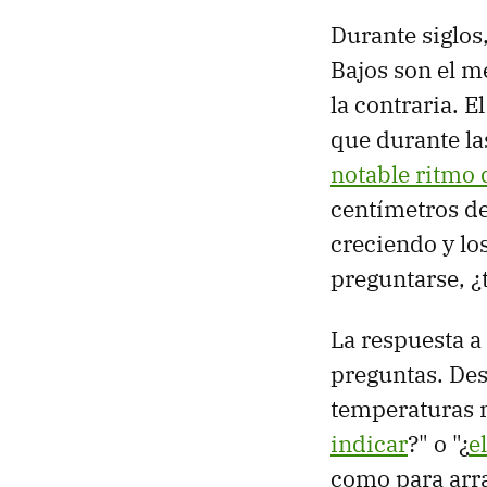
Durante siglos
Bajos son el m
la contraria. 
que durante la
notable ritmo 
centímetros d
creciendo y los
preguntarse, ¿
La respuesta a
preguntas. Des
temperaturas m
indicar
?" o "¿
e
como para arra