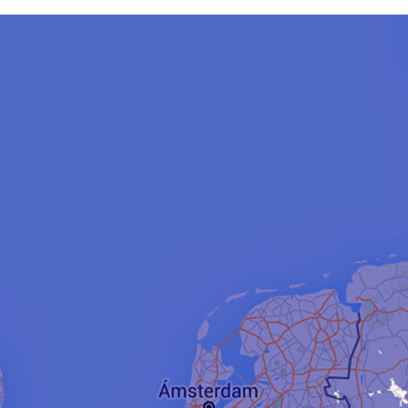
FACEBOOK
TWITTER
FLIPBOARD
E-
MAIL