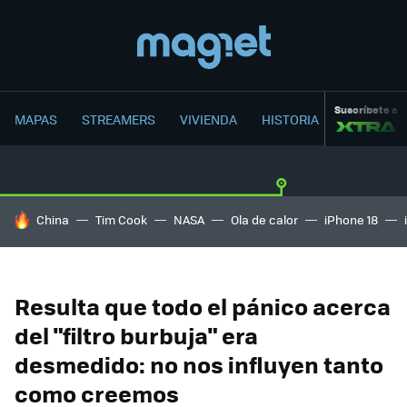
Suscríbete a
MAPAS
STREAMERS
VIVIENDA
HISTORIA
HOY SE HABLA DE
China
Tim Cook
NASA
Ola de calor
iPhone 18
Resulta que todo el pánico acerca
del "filtro burbuja" era
desmedido: no nos influyen tanto
como creemos