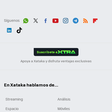
Síguenos
Wh
Twit
Fac
You
Inst
Tele
RSS
Flip
ats
ter
ebo
tub
agr
gra
boa
Link
Tikt
App
ok
e
am
m
rd
edI
ok
Suscríbete a
n
Apoya a Xataka y disfruta ventajas exclusivas
En Xataka hablamos de...
Streaming
Análisis
Espacio
Móviles