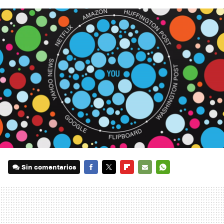
Sin comentarios
FACEBOOK
TWITTER
FLIPBOARD
E-
WHATSAPP
MAIL