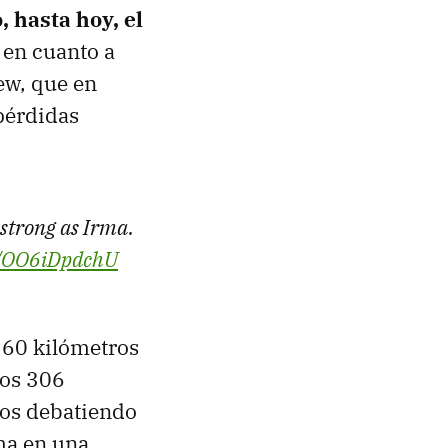
, hasta hoy, el
en cuanto a
ew, que en
pérdidas
 strong as Irma.
co/OO6iDpdchU
260 kilómetros
los 306
gos debatiendo
rma en una