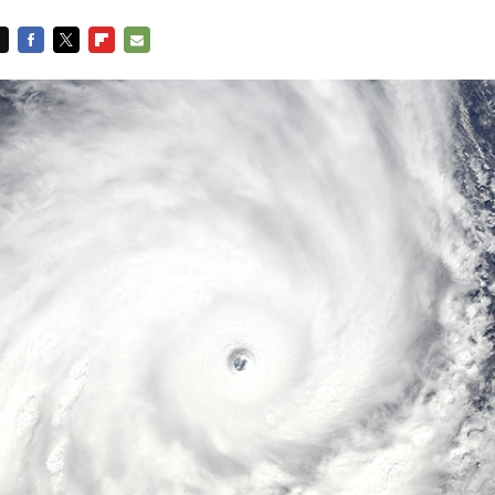
FACEBOOK
TWITTER
FLIPBOARD
E-
MAIL