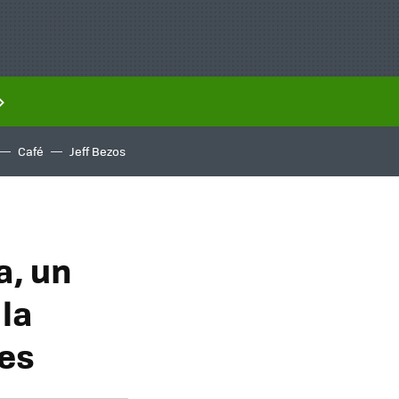
Café
Jeff Bezos
a, un
la
nes