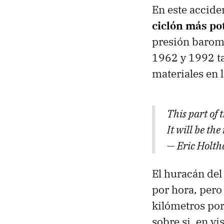
En este accid
ciclón más po
presión baromé
1962 y 1992 t
materiales en 
This part of
It will be th
— Eric Holt
El huracán del
por hora, per
kilómetros po
sobre si, en v