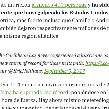
ente murieron
al menos 400 personas
y
ha sido
tente que haya golpeado los Estados Unidos
trica, más fuerte incluso que Camille o Andr
ambién dejaron respectivamente millones de 
la misma región atlántica.
 the Caribbean has never experienced a hurricane as
e new storm of record for those in its path.
https://t.
haus (@EricHolthaus)
September 5, 2017
 Día del Trabajo alcanzó vientos máximos de 
o
Irma ha superado ese récord
, poniéndose en 
r hora de fuerza. Hay ahora mismo metereólo
ista de su magnitud, deberíamos catalogar a I