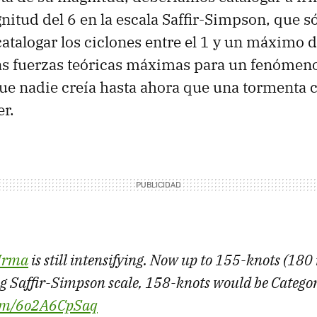
nitud del 6 en la escala Saffir-Simpson, que s
atalogar los ciclones entre el 1 y un máximo d
as fuerzas teóricas máximas para un fenómeno
ue nadie creía hasta ahora que una tormenta
r.
Irma
is still intensifying. Now up to 155-knots (18
g Saffir-Simpson scale, 158-knots would be Categor
.com/6o2A6CpSaq