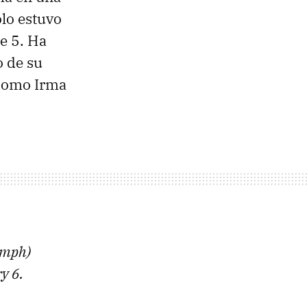
ólo estuvo
e 5. Ha
 de su
 como Irma
0 mph)
y 6.