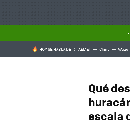
HOY SE HABLA DE
AEMET
China
Waze
Qué des
huracán
escala 