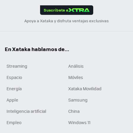
App
ok
e
am
m
rd
edI
ok
Suscríbete a
n
Apoya a Xataka y disfruta ventajas exclusivas
En Xataka hablamos de...
Streaming
Análisis
Espacio
Móviles
Energía
Xataka Movilidad
Apple
Samsung
Inteligencia artificial
China
Empleo
Windows 11