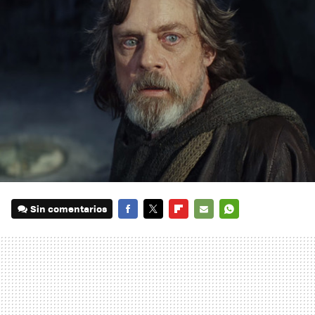
Sin comentarios
FACEBOOK
TWITTER
FLIPBOARD
E-
WHATSAPP
MAIL