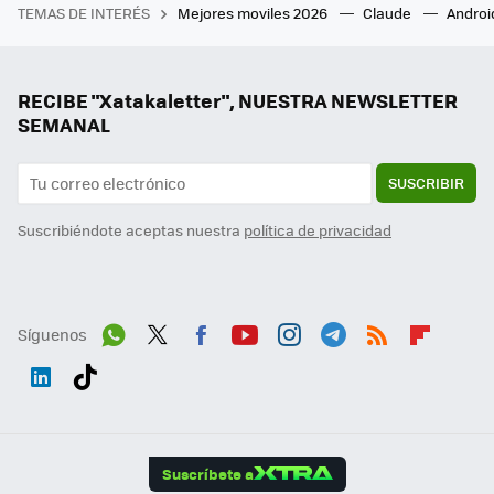
TEMAS DE INTERÉS
Mejores moviles 2026
Claude
Androi
RECIBE "Xatakaletter", NUESTRA NEWSLETTER
SEMANAL
SUSCRIBIR
Suscribiéndote aceptas nuestra
política de privacidad
Síguenos
Wh
Twit
Fac
You
Inst
Tele
RSS
Flip
ats
ter
ebo
tub
agr
gra
boa
Link
Tikt
App
ok
e
am
m
rd
edI
ok
Suscríbete a
n