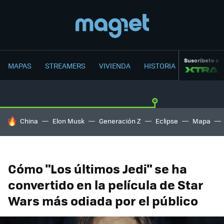
Suscríbete a
MAPAS
STREAMERS
VIVIENDA
HISTORIA
HOY SE HABLA DE
China
Elon Musk
Generación Z
Eclipse
Mapa
Cómo "Los últimos Jedi" se ha
convertido en la película de Star
Wars más odiada por el público