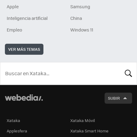
Apple
Samsung
Inteligencia artificial
China
Empleo
Windows 11
VER MÁS TEMAS
BUSCA
SUBIR
Xataka
Xataka Móvil
Applesfera
Xataka Smart Home