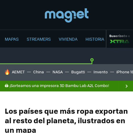
Suscríbete a
MAPAS
STREAMERS
VIVIENDA
HISTORIA
HOY SE HABLA DE
AEMET
China
NASA
Bugatti
Invento
iPhone 1
🖨️ ¡Sorteamos una impresora 3D Bambu Lab A2L Combo!
Los países que más ropa exportan
al resto del planeta, ilustrados en
un mapa