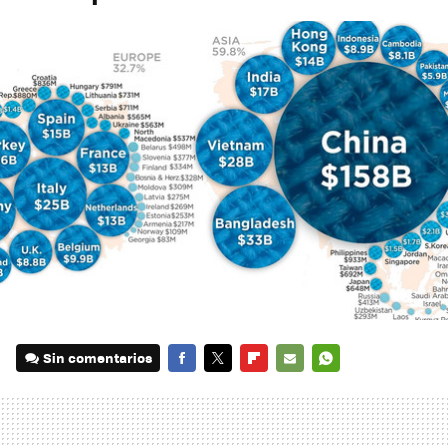
Sin comentarios
FACEBOOK
TWITTER
FLIPBOARD
E-
WHATSAPP
MAIL