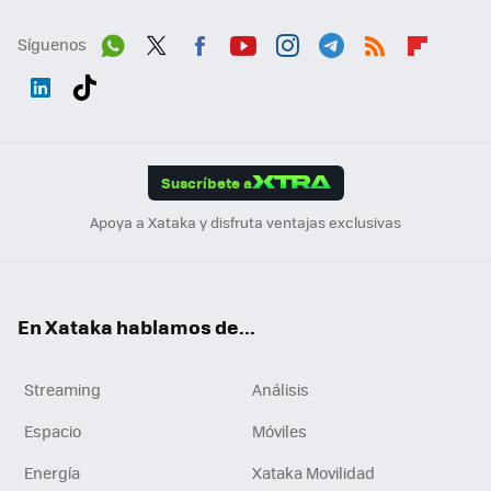
Síguenos
Wh
Twit
Fac
You
Inst
Tele
RSS
Flip
ats
ter
ebo
tub
agr
gra
boa
Link
Tikt
App
ok
e
am
m
rd
edI
ok
Suscríbete a
n
Apoya a Xataka y disfruta ventajas exclusivas
En Xataka hablamos de...
Streaming
Análisis
Espacio
Móviles
Energía
Xataka Movilidad