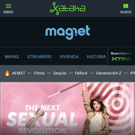
MENÚ
NUEVO
Suscríbete a
MAPAS
STREAMERS
VIVIENDA
HISTORIA
HOY SE HABLA DE
AEMET
China
Sequía
Fallout
Generación Z
iP