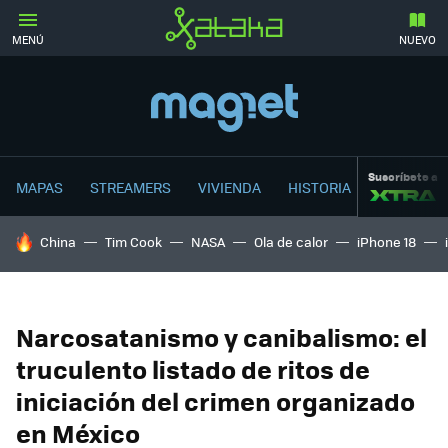
MENÚ
NUEVO
Suscríbete a
MAPAS
STREAMERS
VIVIENDA
HISTORIA
HOY SE HABLA DE
China
Tim Cook
NASA
Ola de calor
iPhone 18
Narcosatanismo y canibalismo: el
truculento listado de ritos de
iniciación del crimen organizado
en México