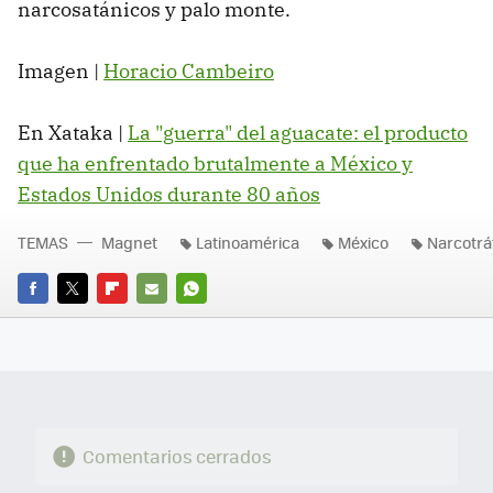
narcosatánicos y palo monte.
Imagen |
Horacio Cambeiro
En Xataka |
La "guerra" del aguacate: el producto
que ha enfrentado brutalmente a México y
Estados Unidos durante 80 años
TEMAS
Magnet
Latinoamérica
México
Narcotrá
FACEBOOK
TWITTER
FLIPBOARD
E-
WHATSAPP
MAIL
Comentarios cerrados