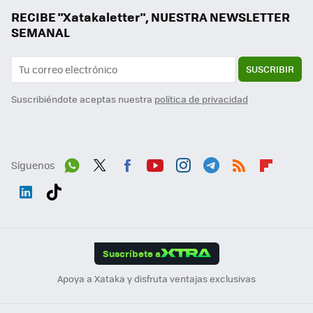
RECIBE "Xatakaletter", NUESTRA NEWSLETTER
SEMANAL
SUSCRIBIR
Suscribiéndote aceptas nuestra
política de privacidad
Síguenos
Wh
Twit
Fac
You
Inst
Tele
RSS
Flip
ats
ter
ebo
tub
agr
gra
boa
Link
Tikt
App
ok
e
am
m
rd
edI
ok
Suscríbete a
n
Apoya a Xataka y disfruta ventajas exclusivas