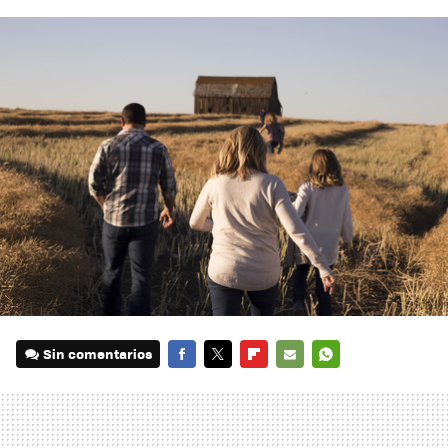
Sin comentarios
FACEBOOK
TWITTER
FLIPBOARD
E-
WHATSAPP
MAIL