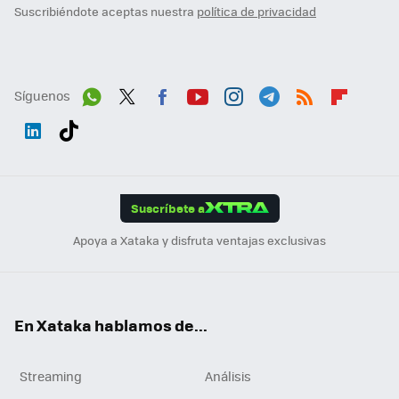
Suscribiéndote aceptas nuestra
política de privacidad
Síguenos
Wh
Twit
Fac
You
Inst
Tele
RSS
Flip
ats
ter
ebo
tub
agr
gra
boa
Link
Tikt
App
ok
e
am
m
rd
edI
ok
Suscríbete a
n
Apoya a Xataka y disfruta ventajas exclusivas
En Xataka hablamos de...
Streaming
Análisis