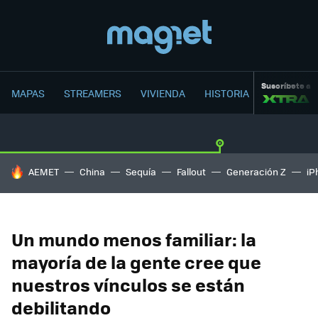
Suscríbete a
MAPAS
STREAMERS
VIVIENDA
HISTORIA
HOY SE HABLA DE
AEMET
China
Sequía
Fallout
Generación Z
iP
Un mundo menos familiar: la
mayoría de la gente cree que
nuestros vínculos se están
debilitando