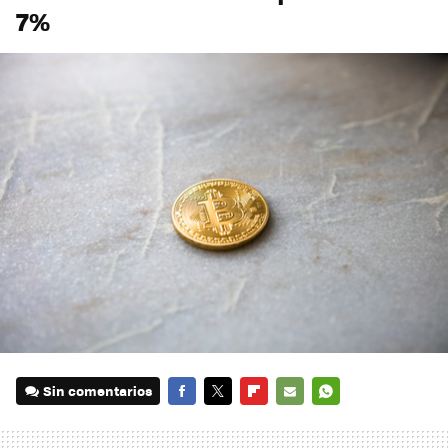
7%
Sin comentarios
FACEBOOK
TWITTER
FLIPBOARD
E-
WHATSAPP
MAIL