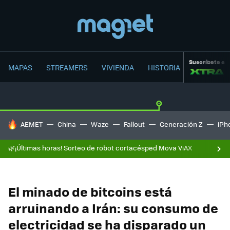
Suscríbete a
MAPAS
STREAMERS
VIVIENDA
HISTORIA
HOY SE HABLA DE
AEMET
China
Waze
Fallout
Generación Z
iPh
🌿¡Últimas horas! Sorteo de robot cortacésped Mova ViAX
El minado de bitcoins está
arruinando a Irán: su consumo de
electricidad se ha disparado un