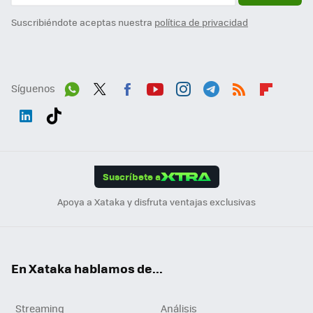
Suscribiéndote aceptas nuestra
política de privacidad
Síguenos
Wh
Twit
Fac
You
Inst
Tele
RSS
Flip
ats
ter
ebo
tub
agr
gra
boa
Link
Tikt
App
ok
e
am
m
rd
edI
ok
Suscríbete a
n
Apoya a Xataka y disfruta ventajas exclusivas
En Xataka hablamos de...
Streaming
Análisis