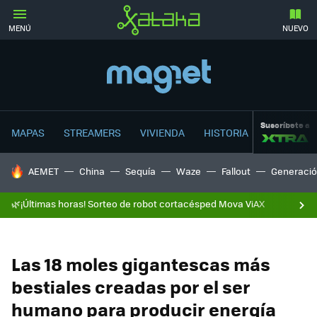
MENÚ
NUEVO
Suscríbete a
MAPAS
STREAMERS
VIVIENDA
HISTORIA
HOY SE HABLA DE
AEMET
China
Sequía
Waze
Fallout
Generació
🌿¡Últimas horas! Sorteo de robot cortacésped Mova ViAX
Las 18 moles gigantescas más
bestiales creadas por el ser
humano para producir energía