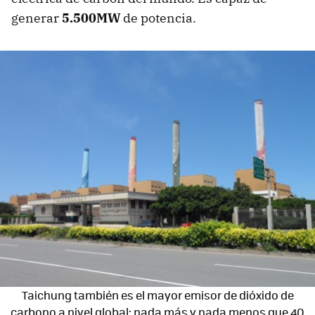
generar
5.500MW
de potencia.
Taichung también es el mayor emisor de dióxido de
carbono a nivel global: nada más y nada menos que 40