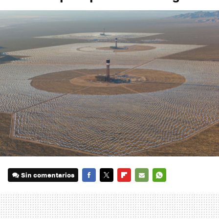
Sin comentarios
FACEBOOK
TWITTER
FLIPBOARD
E-
WHATSAPP
MAIL