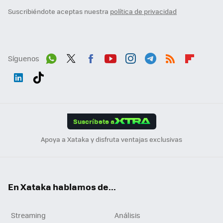
Suscribiéndote aceptas nuestra
política de privacidad
Síguenos
Wh
Twit
Fac
You
Inst
Tele
RSS
Flip
ats
ter
ebo
tub
agr
gra
boa
Link
Tikt
App
ok
e
am
m
rd
edI
ok
Suscríbete a
n
Apoya a Xataka y disfruta ventajas exclusivas
En Xataka hablamos de...
Streaming
Análisis