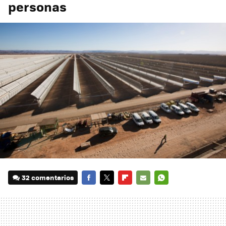
personas
32 comentarios
FACEBOOK
TWITTER
FLIPBOARD
E-
WHATSAPP
MAIL