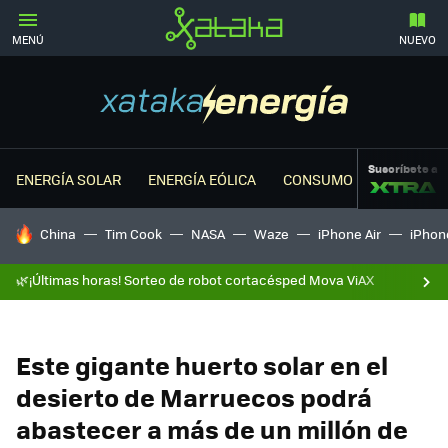
MENÚ
NUEVO
Suscríbete a
ENERGÍA SOLAR
ENERGÍA EÓLICA
CONSUMO ENERGÉTICO
HOY SE HABLA DE
China
Tim Cook
NASA
Waze
iPhone Air
iPhone
🌿¡Últimas horas! Sorteo de robot cortacésped Mova ViAX
Este gigante huerto solar en el
desierto de Marruecos podrá
abastecer a más de un millón de