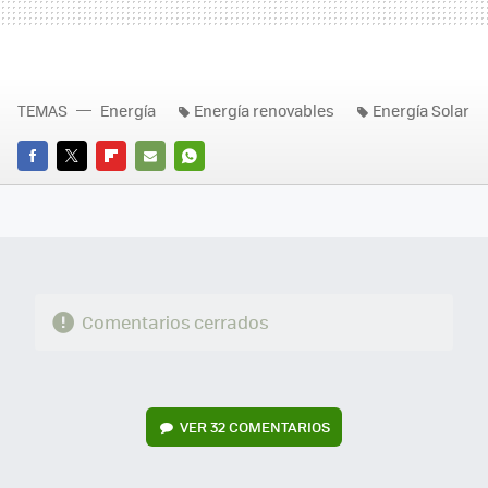
TEMAS
Energía
Energía renovables
Energía Solar
FACEBOOK
TWITTER
FLIPBOARD
E-
WHATSAPP
MAIL
Comentarios cerrados
VER
32 COMENTARIOS