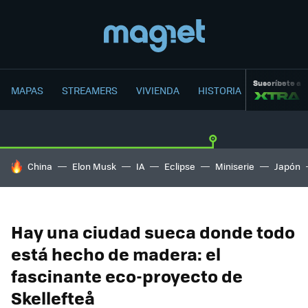
Suscríbete a
MAPAS
STREAMERS
VIVIENDA
HISTORIA
HOY SE HABLA DE
China
Elon Musk
IA
Eclipse
Miniserie
Japón
Hay una ciudad sueca donde todo
está hecho de madera: el
fascinante eco-proyecto de
Skellefteå