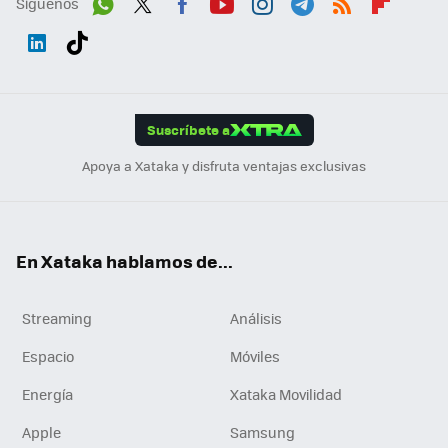
Síguenos
Wh
Twit
Fac
You
Inst
Tele
RSS
Flip
ats
ter
ebo
tub
agr
gra
boa
Link
Tikt
App
ok
e
am
m
rd
edI
ok
Suscríbete a
n
Apoya a Xataka y disfruta ventajas exclusivas
En Xataka hablamos de...
Streaming
Análisis
Espacio
Móviles
Energía
Xataka Movilidad
Apple
Samsung