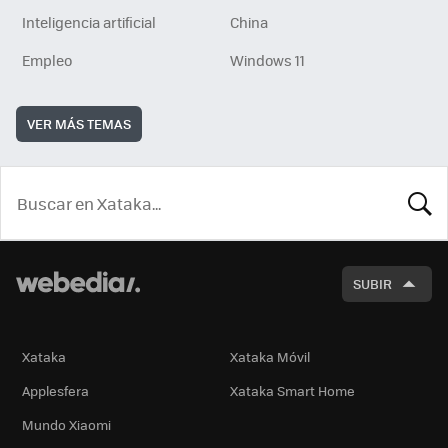
Inteligencia artificial
China
Empleo
Windows 11
VER MÁS TEMAS
BUSCA
SUBIR
Xataka
Xataka Móvil
Applesfera
Xataka Smart Home
Mundo Xiaomi