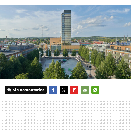
Sin comentarios
FACEBOOK
TWITTER
FLIPBOARD
E-
WHATSAPP
MAIL