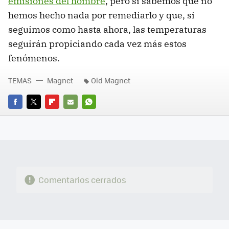
emisiones del hombre
, pero sí sabemos que no
hemos hecho nada por remediarlo y que, si
seguimos como hasta ahora, las temperaturas
seguirán propiciando cada vez más estos
fenómenos.
TEMAS
Magnet
Old Magnet
FACEBOOK
TWITTER
FLIPBOARD
E-
WHATSAPP
MAIL
Comentarios cerrados