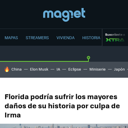
Suscríbete a
MAPAS
STREAMERS
VIVIENDA
HISTORIA
HOY SE HABLA DE
China
Elon Musk
IA
Eclipse
Miniserie
Japón
Florida podría sufrir los mayores
daños de su historia por culpa de
Irma