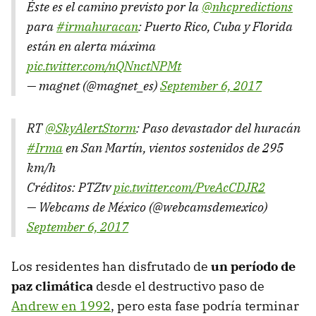
Éste es el camino previsto por la
@nhcpredictions
para
#irmahuracan
: Puerto Rico, Cuba y Florida
están en alerta máxima
pic.twitter.com/nQNnctNPMt
— magnet (@magnet_es)
September 6, 2017
RT
@SkyAlertStorm
: Paso devastador del huracán
#Irma
en San Martín, vientos sostenidos de 295
km/h
Créditos: PTZtv
pic.twitter.com/PveAcCDJR2
— Webcams de México (@webcamsdemexico)
September 6, 2017
Los residentes han disfrutado de
un período de
paz climática
desde el destructivo paso de
Andrew en 1992
, pero esta fase podría terminar