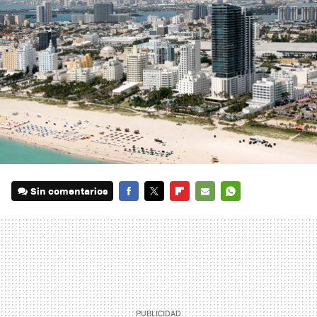
Sin comentarios
FACEBOOK
TWITTER
FLIPBOARD
E-
WHATSAPP
MAIL