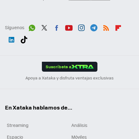
Síguenos
Wh
Twit
Fac
You
Inst
Tele
RSS
Flip
ats
ter
ebo
tub
agr
gra
boa
Link
Tikt
App
ok
e
am
m
rd
edI
ok
Suscríbete a
n
Apoya a Xataka y disfruta ventajas exclusivas
En Xataka hablamos de...
Streaming
Análisis
Espacio
Móviles