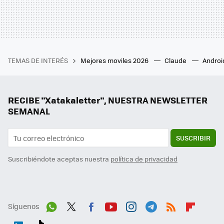
TEMAS DE INTERÉS
Mejores moviles 2026
Claude
Androi
RECIBE "Xatakaletter", NUESTRA NEWSLETTER
SEMANAL
SUSCRIBIR
Suscribiéndote aceptas nuestra
política de privacidad
Síguenos
Wh
Twit
Fac
You
Inst
Tele
RSS
Flip