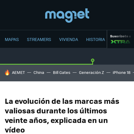
Suscríbete a
MAPAS
STREAMERS
VIVIENDA
HISTORIA
HOY SE HABLA DE
AEMET
China
Bill Gates
Generación Z
iPhone 18
La evolución de las marcas más
valiosas durante los últimos
veinte años, explicada en un
vídeo