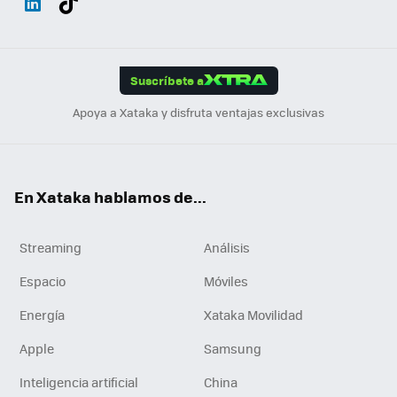
ats
ter
ebo
tub
agr
gra
boa
Link
Tikt
App
ok
e
am
m
rd
edI
ok
Suscríbete a
n
Apoya a Xataka y disfruta ventajas exclusivas
En Xataka hablamos de...
Streaming
Análisis
Espacio
Móviles
Energía
Xataka Movilidad
Apple
Samsung
Inteligencia artificial
China