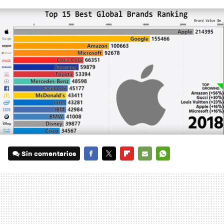
Sin comentarios
FACEBOOK
TWITTER
FLIPBOARD
E-
WHATSAPP
MAIL