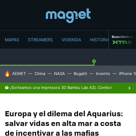
Suscríbete a
MAPAS
STREAMERS
VIVIENDA
HISTORIA
HOY SE HABLA DE
AEMET
China
NASA
Bugatti
Invento
iPhone 1
🖨️ ¡Sorteamos una impresora 3D Bambu Lab A2L Combo!
Europa y el dilema del Aquarius:
salvar vidas en alta mar a costa
de incentivar a las mafias