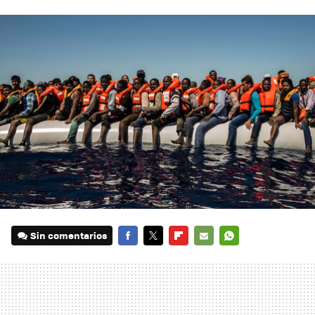
Sin comentarios
FACEBOOK
TWITTER
FLIPBOARD
E-
WHATSAPP
MAIL