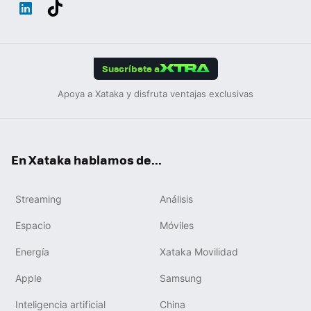
Wh
Twit
Fac
You
Inst
Tele
RSS
Flip
ats
ter
ebo
tub
agr
gra
boa
Link
Tikt
App
ok
e
am
m
rd
edIn
ok
Suscríbete a
Apoya a Xataka y disfruta ventajas exclusivas
En Xataka hablamos de...
Streaming
Análisis
Espacio
Móviles
Energía
Xataka Movilidad
Apple
Samsung
Inteligencia artificial
China