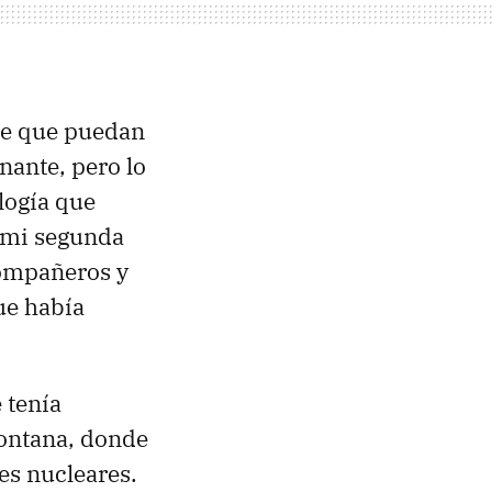
 de que puedan
nante, pero lo
logía que
 mi segunda
compañeros y
ue había
 tenía
Montana, donde
es nucleares.