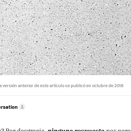
 versión anterior de este artículo se publicó en octubre de 2018
rsation
? Por desgracia,
ninguna respuesta
nos pare