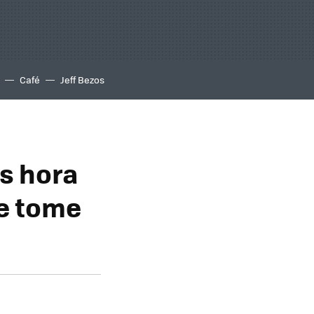
Café
Jeff Bezos
Es hora
se tome