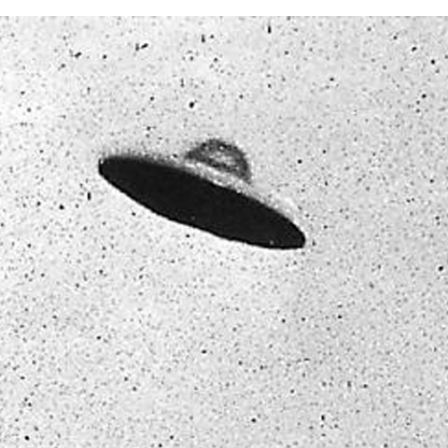
FACEBOOK
TWITTER
FLIPBOARD
E-
MAIL