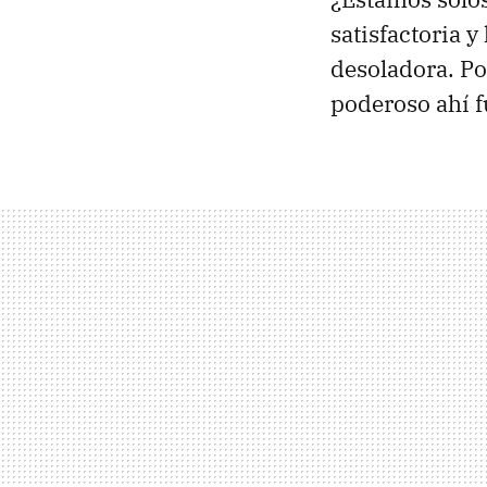
satisfactoria 
desoladora. Po
poderoso ahí f