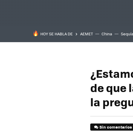
HOY SE HABLA DE
AEMET
China
Sequí
¿Estamo
de que 
la preg
Sin comentarios