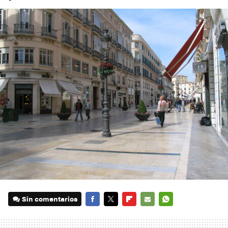
Sin comentarios
FACEBOOK
TWITTER
FLIPBOARD
E-
WHATSAPP
MAIL