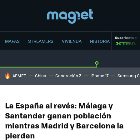
Suscríbete a
MAPAS
STREAMERS
VIVIENDA
HISTORIA
HOY SE HABLA DE
AEMET
China
Generación Z
iPhone 17
Samsung G
La España al revés: Málaga y
Santander ganan población
mientras Madrid y Barcelona la
pierden