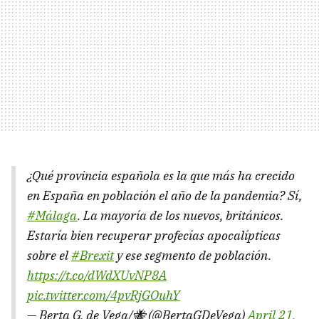
¿Qué provincia española es la que más ha crecido
en España en población el año de la pandemia? Sí,
#Málaga
. La mayoría de los nuevos, británicos.
Estaría bien recuperar profecías apocalípticas
sobre el
#Brexit
y ese segmento de población.
https://t.co/dWdXUvNP8A
pic.twitter.com/4pvRjGOuhY
— Berta G. de Vega/🐝 (@BertaGDeVega)
April 21,