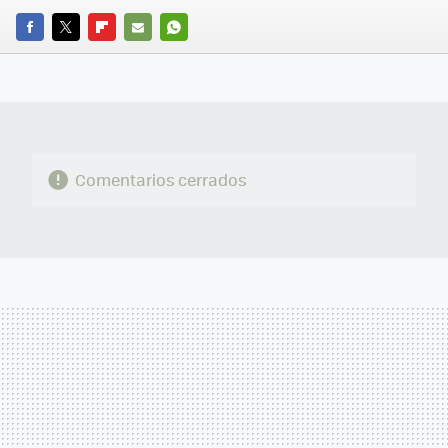
FACEBOOK
TWITTER
FLIPBOARD
E-
WHATSAPP
MAIL
Comentarios cerrados