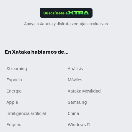
App
ok
e
am
m
rd
edI
ok
Suscríbete a
n
Apoya a Xataka y disfruta ventajas exclusivas
En Xataka hablamos de...
Streaming
Análisis
Espacio
Móviles
Energía
Xataka Movilidad
Apple
Samsung
Inteligencia artificial
China
Empleo
Windows 11