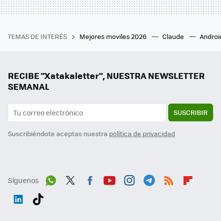
TEMAS DE INTERÉS
Mejores moviles 2026
Claude
Androi
RECIBE "Xatakaletter", NUESTRA NEWSLETTER
SEMANAL
SUSCRIBIR
Suscribiéndote aceptas nuestra
política de privacidad
Síguenos
Wh
Twit
Fac
You
Inst
Tele
RSS
Flip
ats
ter
ebo
tub
agr
gra
boa
Link
Tikt