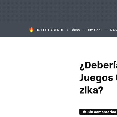
HOY SE HABLA DE
China
Tim Cook
NAS
¿Deberí
Juegos O
zika?
Sin comentarios