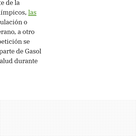
e de la
Olímpicos,
las
nulación o
rano, a otro
etición se
parte de Gasol
salud durante