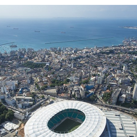
FACEBOOK
TWITTER
FLIPBOARD
E-
MAIL