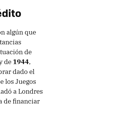
édito
on algún que
tancias
ituación de
y de
1944
,
brar dado el
de los Juegos
sladó a Londres
a de financiar