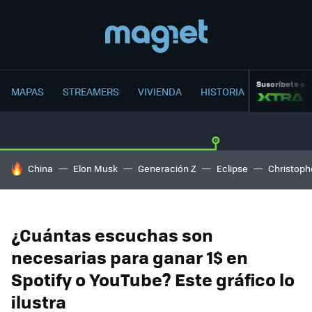
Suscríbete a
MAPAS
STREAMERS
VIVIENDA
HISTORIA
HOY SE HABLA DE
China
Elon Musk
Generación Z
Eclipse
Christoph
¿Cuántas escuchas son
necesarias para ganar 1$ en
Spotify o YouTube? Este gráfico lo
ilustra