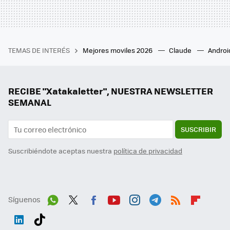
TEMAS DE INTERÉS
Mejores moviles 2026
Claude
Androi
RECIBE "Xatakaletter", NUESTRA NEWSLETTER
SEMANAL
SUSCRIBIR
Suscribiéndote aceptas nuestra
política de privacidad
Síguenos
Wh
Twit
Fac
You
Inst
Tele
RSS
Flip