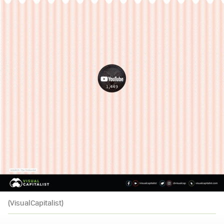
(VisualCapitalist)