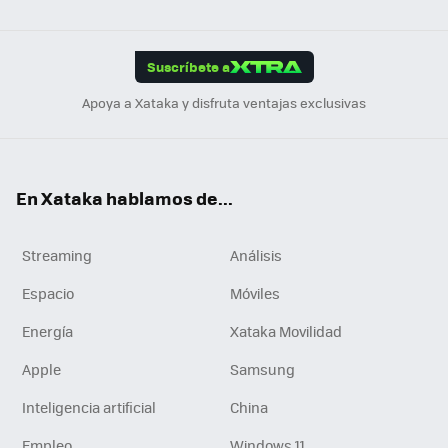
ats
ter
ebo
tub
agr
gra
boa
Link
Tikt
App
ok
e
am
m
rd
edI
ok
Suscríbete a
n
Apoya a Xataka y disfruta ventajas exclusivas
En Xataka hablamos de...
Streaming
Análisis
Espacio
Móviles
Energía
Xataka Movilidad
Apple
Samsung
Inteligencia artificial
China
Empleo
Windows 11