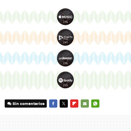
Sin comentarios
FACEBOOK
TWITTER
FLIPBOARD
E-
WHATSAPP
MAIL