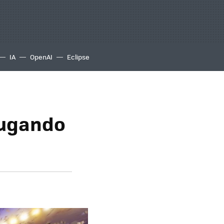
IA
OpenAI
Eclipse
jugando