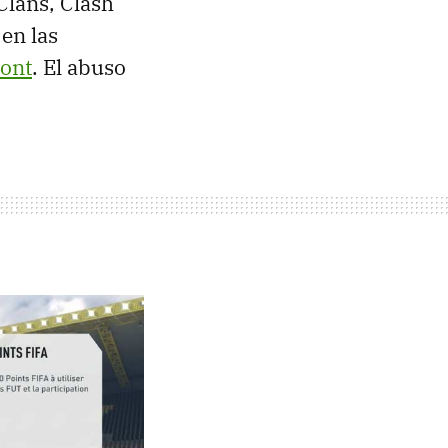
Clans, Clash
en las
ront
. El abuso