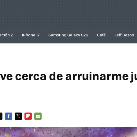
ación Z
iPhone 17
Samsung Galaxy S26
Café
Jeff Bezos
uve cerca de arruinarme 
FACEBOOK
TWITTER
FLIPBOARD
E-
MAIL