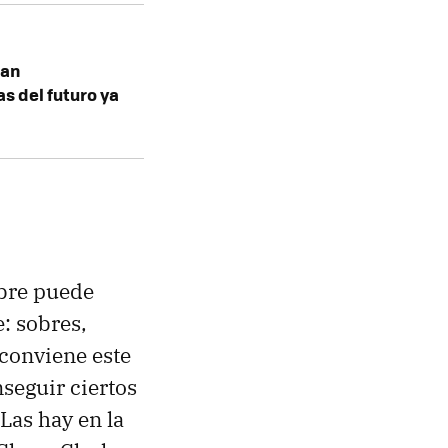
han
s del futuro ya
bre puede
e: sobres,
 conviene este
nseguir ciertos
Las hay en la