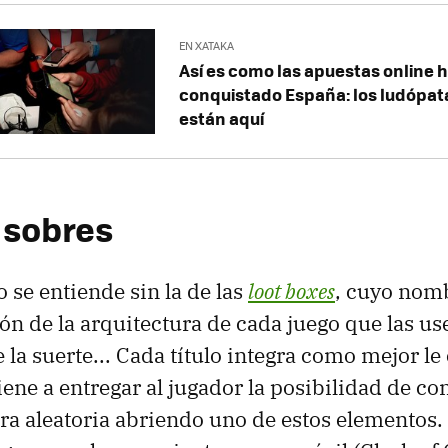
EN XATAKA
Así es como las apuestas online 
conquistado España: los ludópata
están aquí
 sobres
o se entiende sin la de las
loot boxes
, cuyo nom
ón de la arquitectura de cada juego que las us
e la suerte... Cada título integra como mejor le
ene a entregar al jugador la posibilidad de co
a aleatoria abriendo uno de estos elementos. 