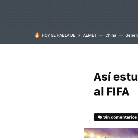
HOY SE HABLA DE
AEMET
China
Gener
Así est
al FIFA
Sin comentarios