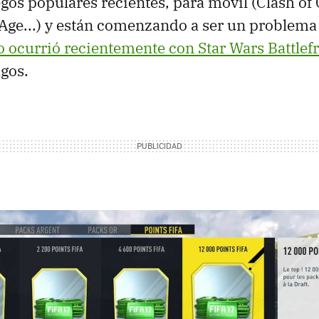
gos populares recientes, para móvil (Clash of 
 Age...) y están comenzando a ser un problema 
 ocurrió recientemente con Star Wars Battlef
gos.